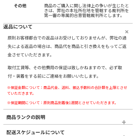
その他
商品のご購入に関し法律上の争いが生じたと
きは、弊社の本社所在地を管轄する裁判所を
第一審の専属的合意管轄裁判所とします。
返品について
原則お客様都合での返品はお受けしておりませんが、弊社の過
失による返品の場合は、商品代を商品と引き換えをもってご返
金させていただきます。
取付工賃等、その他費用の保証は致しかねますので、必ず取
付・装着をする前にご連絡をお願いいたします。
※保証金額について：商品代金、送料、振込手数料の合計額を上限とさせ
ていただきます。
※保証期間について：原則商品到着後1週間とさせていただきます。
商品ランクの説明
※商品ランクは出品者の主観により判断しておりますので、あら
配送スケジュールについて
かじめご了承ください。