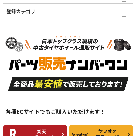
登録カテゴリ
ホイールランク
タイヤランク
スタッドレスタイヤホイールセット
N
N
スタッドレスタイヤホイールセット
14インチ以下
＞
新品・新品未使用品
新品・新品未使用品
新車外し品（新古
S
S
新車外し品（新古
品）、イボ・ライン
品）
付き
走行距離も少なく、
走行距離も少なく、
A
A
目立つ傷もほとんど
非常に状態の良い中
ない中古品
古品
目立たない程度の使
走行距離・偏磨耗は
B
B
用傷があるが、良質
少ない、劣化のほと
な中古品
んどない中古品
各種ECサイトでもご購入いただけます！
使用感や傷があり、
偏磨耗・劣化は感じ
C
C
比較的きれいな中古
られるが、使用に問
品
題のない中古品