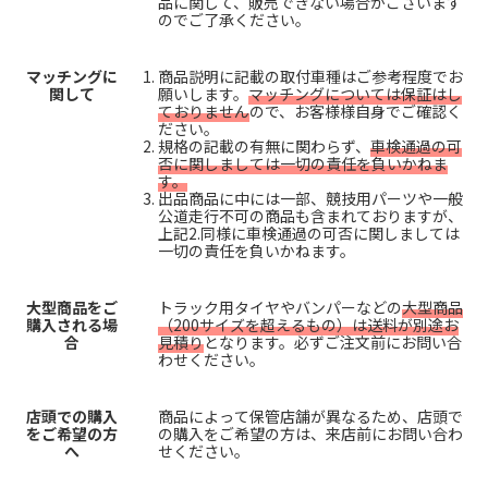
品に関して、販売できない場合がございます
のでご了承ください。
マッチングに
商品説明に記載の取付車種はご参考程度でお
関して
願いします。
マッチングについては保証はし
ておりません
ので、お客様様自身でご確認く
ださい。
規格の記載の有無に関わらず、
車検通過の可
否に関しましては一切の責任を負いかねま
す。
出品商品に中には一部、競技用パーツや一般
公道走行不可の商品も含まれておりますが、
上記2.同様に車検通過の可否に関しましては
一切の責任を負いかねます。
大型商品をご
トラック用タイヤやバンパーなどの
大型商品
購入される場
（200サイズを超えるもの）は送料が別途お
合
見積り
となります。必ずご注文前にお問い合
わせください。
店頭での購入
商品によって保管店舗が異なるため、店頭で
をご希望の方
の購入をご希望の方は、来店前にお問い合わ
へ
せください。