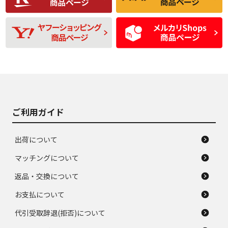
残り溝も少なく、偏
使用感や目立つ傷が
D
D
磨耗がみられ、短期
あり、一般的な中古
間使用できるくらい
品
の中古品
使用感や大きな傷が
即タイヤ交換レベル
J
J
あり、落ちない汚れ
のタイヤ。ジャンク
がある。ジャンク品
品
ご利用ガイド
出荷について
マッチングについて
返品・交換について
お支払について
代引受取辞退(拒否)について