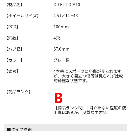
【製品名】
DILETTO M10
【ホイールサイズ】
4.5J×14 +43
【PCD】
100mm
【穴数】
4穴
【ハブ径】
67.0mm
【カラー】
グレー系
【備考】
4本共にスポークに小傷が見られます
が、大きく目立つ傷等は見られず比較
的綺麗な状態です。
B
【商品ランク】
【商品ランクB】：目立たない程度の使
用傷はあるが、良質な中古品
■タイヤ詳細