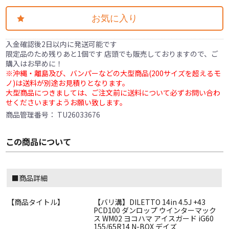
お気に入り
入金確認後2日以内に発送可能です
限定品のため残りあと1個です 店頭でも販売しておりますので、ご
購入はお早めに！
※沖縄・離島及び、バンパーなどの大型商品(200サイズを超えるモ
ノ)は送料が別途お見積りとなります。
大型商品につきましては、ご注文前に送料について必ずお問い合わ
せくださいますようお願い致します。
商品管理番号：
TU26033676
この商品について
■商品詳細
【商品タイトル】
【バリ溝】DILETTO 14in 4.5J +43
PCD100 ダンロップ ウインターマック
ス WM02 ヨコハマ アイスガード iG60
155/65R14 N-BOX デイズ