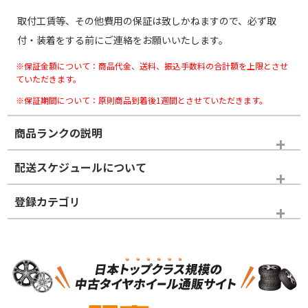
取付工賃等、その他費用の保証は致しかねますので、必ず取
付・装着をする前にご連絡をお願いいたします。
※保証金額について：商品代金、送料、振込手数料の合計額を上限とさせ
ていただきます。
※保証期間について：原則商品到着後1週間とさせていただきます。
商品ランクの説明
※商品ランクは出品者の主観により判断しておりますので、あら
配送スケジュールについて
かじめご了承ください。
登録カテゴリ
ホイールランク
タイヤランク
スタッドレスタイヤホイールセット
N
N
スタッドレスタイヤホイールセット
16インチ
＞
新品・新品未使用品
新品・新品未使用品
新車外し品（新古
S
S
新車外し品（新古
品）、イボ・ライン