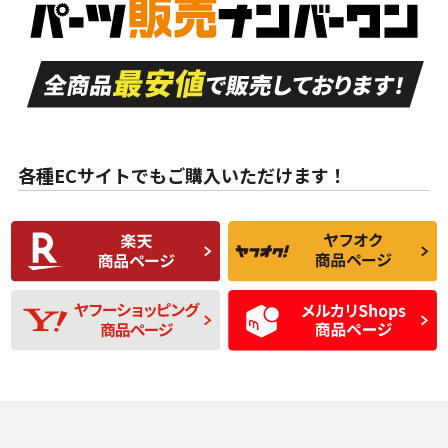
品）
付き
走行距離も少なく、
走行距離も少なく、
A
A
目立つ傷もほとんど
非常に状態の良い中
ない中古品
古品
目立たない程度の使
走行距離・偏磨耗は
B
B
用傷があるが、良質
少ない、劣化のほと
な中古品
んどない中古品
各種ECサイトでもご購入いただけます！
使用感や傷があり、
偏磨耗・劣化は感じ
C
C
比較的きれいな中古
られるが、使用に問
品
題のない中古品
残り溝も少なく、偏
使用感や目立つ傷が
D
D
磨耗がみられ、短期
あり、一般的な中古
間使用できるくらい
品
の中古品
使用感や大きな傷が
即タイヤ交換レベル
J
J
あり、落ちない汚れ
のタイヤ。ジャンク
がある。ジャンク品
品