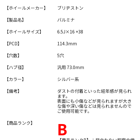
【ホイールメーカー】
ブリヂストン
【製品名】
バルミナ
【ホイールサイズ】
6.5J×16 +38
【PCD】
114.3mm
【穴数】
5穴
【ハブ径】
汎用 73.0mm
【カラー】
シルバー系
【備考】
ダストの付着といった経年感が見られ
ます。
表面にも小傷などが見られますが大き
な傷や深い傷などは見られませんので
ご使用可能です。
B
【商品ランク】