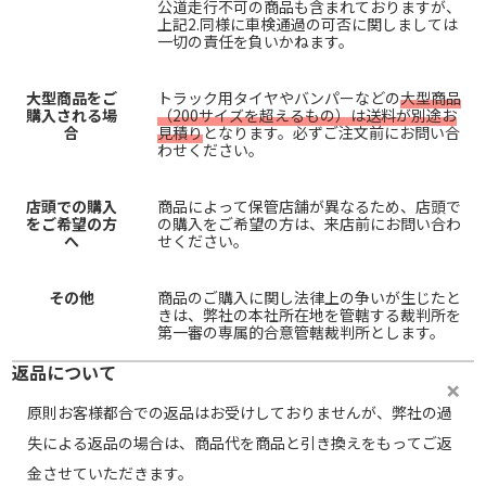
公道走行不可の商品も含まれておりますが、
上記2.同様に車検通過の可否に関しましては
一切の責任を負いかねます。
大型商品をご
トラック用タイヤやバンパーなどの
大型商品
購入される場
（200サイズを超えるもの）は送料が別途お
合
見積り
となります。必ずご注文前にお問い合
わせください。
店頭での購入
商品によって保管店舗が異なるため、店頭で
をご希望の方
の購入をご希望の方は、来店前にお問い合わ
へ
せください。
その他
商品のご購入に関し法律上の争いが生じたと
きは、弊社の本社所在地を管轄する裁判所を
第一審の専属的合意管轄裁判所とします。
返品について
原則お客様都合での返品はお受けしておりませんが、弊社の過
失による返品の場合は、商品代を商品と引き換えをもってご返
金させていただきます。