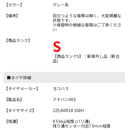
【カラー】
グレー系
【備考】
目立つような傷等は無く、大変綺麗な
状態です。
※保管時の微細な傷等はご了承くださ
い
S
【商品ランク】
【商品ランクS】：新車外し品（新古
品）
■タイヤ詳細
【タイヤメーカー】
ヨコハマ
【製品名】
アドバンV03
【タイヤサイズ】
225/60R18 100H
【残溝】
9.5分山程度 (バリ溝)
残り溝センター付近7.0ｍｍ程度