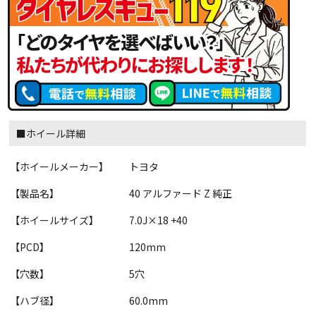
■ホイール詳細
【ホイールメーカー】
トヨタ
【製品名】
40 アルファード Z 純正
【ホイールサイズ】
7.0J×18 +40
【PCD】
120mm
【穴数】
5穴
【ハブ径】
60.0mm