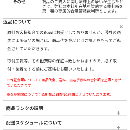
その他
商品のご購入に関し法律上の争いが生じたと
きは、弊社の本社所在地を管轄する裁判所を
第一審の専属的合意管轄裁判所とします。
返品について
原則お客様都合での返品はお受けしておりませんが、弊社の過
失による返品の場合は、商品代を商品と引き換えをもってご返
金させていただきます。
取付工賃等、その他費用の保証は致しかねますので、必ず取
付・装着をする前にご連絡をお願いいたします。
※保証金額について：商品代金、送料、振込手数料の合計額を上限とさせ
ていただきます。
※保証期間について：原則商品到着後1週間とさせていただきます。
商品ランクの説明
※商品ランクは出品者の主観により判断しておりますので、あら
配送スケジュールについて
かじめご了承ください。