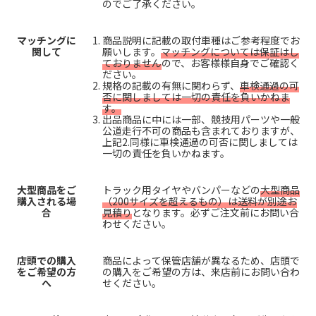
のでご了承ください。
マッチングに
商品説明に記載の取付車種はご参考程度でお
関して
願いします。
マッチングについては保証はし
ておりません
ので、お客様様自身でご確認く
ださい。
規格の記載の有無に関わらず、
車検通過の可
否に関しましては一切の責任を負いかねま
す。
出品商品に中には一部、競技用パーツや一般
公道走行不可の商品も含まれておりますが、
上記2.同様に車検通過の可否に関しましては
一切の責任を負いかねます。
大型商品をご
トラック用タイヤやバンパーなどの
大型商品
購入される場
（200サイズを超えるもの）は送料が別途お
合
見積り
となります。必ずご注文前にお問い合
わせください。
店頭での購入
商品によって保管店舗が異なるため、店頭で
をご希望の方
の購入をご希望の方は、来店前にお問い合わ
へ
せください。