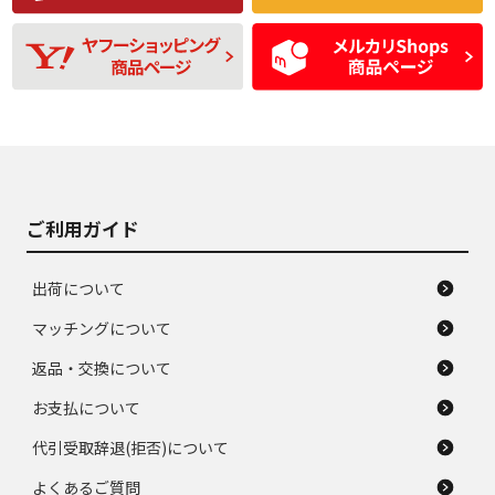
残り溝も少なく、偏
使用感や目立つ傷が
D
D
磨耗がみられ、短期
あり、一般的な中古
間使用できるくらい
品
の中古品
使用感や大きな傷が
即タイヤ交換レベル
J
J
あり、落ちない汚れ
のタイヤ。ジャンク
がある。ジャンク品
品
ご利用ガイド
出荷について
マッチングについて
返品・交換について
お支払について
代引受取辞退(拒否)について
よくあるご質問