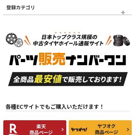
登録カテゴリ
ホイールランク
タイヤランク
タイヤホイールセット
N
N
タイヤホイールセット
18インチ
＞
新品・新品未使用品
新品・新品未使用品
新車外し品（新古
S
S
新車外し品（新古
品）、イボ・ライン
品）
付き
走行距離も少なく、
走行距離も少なく、
A
A
目立つ傷もほとんど
非常に状態の良い中
ない中古品
古品
目立たない程度の使
走行距離・偏磨耗は
B
B
用傷があるが、良質
少ない、劣化のほと
な中古品
んどない中古品
各種ECサイトでもご購入いただけます！
使用感や傷があり、
偏磨耗・劣化は感じ
C
C
比較的きれいな中古
られるが、使用に問
品
題のない中古品