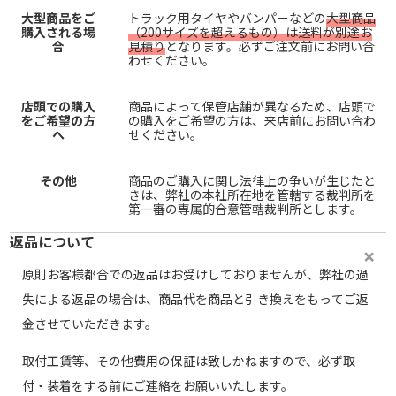
大型商品をご
トラック用タイヤやバンパーなどの
大型商品
購入される場
（200サイズを超えるもの）は送料が別途お
合
見積り
となります。必ずご注文前にお問い合
わせください。
店頭での購入
商品によって保管店舗が異なるため、店頭で
をご希望の方
の購入をご希望の方は、来店前にお問い合わ
へ
せください。
その他
商品のご購入に関し法律上の争いが生じたと
きは、弊社の本社所在地を管轄する裁判所を
第一審の専属的合意管轄裁判所とします。
返品について
原則お客様都合での返品はお受けしておりませんが、弊社の過
失による返品の場合は、商品代を商品と引き換えをもってご返
金させていただきます。
取付工賃等、その他費用の保証は致しかねますので、必ず取
付・装着をする前にご連絡をお願いいたします。