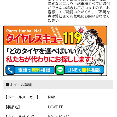
年式などにより上記車種すべてに取付
ができない場合もございますので、お
客様にてご確認いただくか、ご不明な
点は弊社までお気軽にお問い合わせく
ださい。
■ホイール詳細
【ホイールメーカー】
MAK
【製品名】
LOWE FF
【ホイールサイズ】
8.0J×19 +42