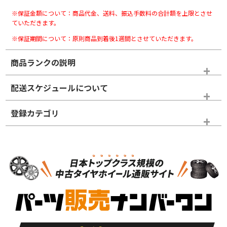
※保証金額について：商品代金、送料、振込手数料の合計額を上限とさせ
ていただきます。
※保証期間について：原則商品到着後1週間とさせていただきます。
商品ランクの説明
※商品ランクは出品者の主観により判断しておりますので、あら
配送スケジュールについて
かじめご了承ください。
登録カテゴリ
ホイールランク
タイヤランク
スタッドレスタイヤホイールセット
N
N
スタッドレスタイヤホイールセット
19インチ
＞
新品・新品未使用品
新品・新品未使用品
新車外し品（新古
S
S
新車外し品（新古
品）、イボ・ライン
品）
付き
走行距離も少なく、
走行距離も少なく、