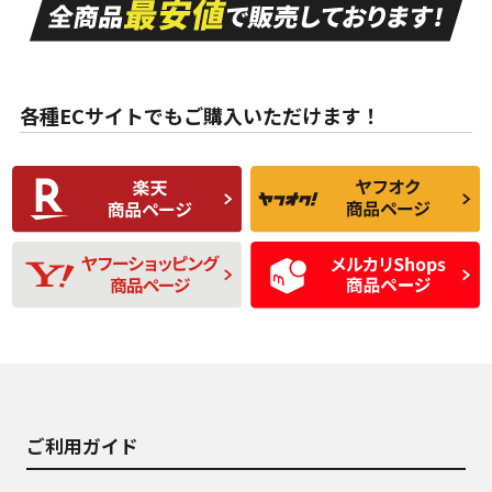
A
A
目立つ傷もほとんど
非常に状態の良い中
ない中古品
古品
目立たない程度の使
走行距離・偏磨耗は
B
B
用傷があるが、良質
少ない、劣化のほと
な中古品
んどない中古品
各種ECサイトでもご購入いただけます！
使用感や傷があり、
偏磨耗・劣化は感じ
C
C
比較的きれいな中古
られるが、使用に問
品
題のない中古品
残り溝も少なく、偏
使用感や目立つ傷が
D
D
磨耗がみられ、短期
あり、一般的な中古
間使用できるくらい
品
の中古品
使用感や大きな傷が
即タイヤ交換レベル
J
J
あり、落ちない汚れ
のタイヤ。ジャンク
がある。ジャンク品
品
ご利用ガイド