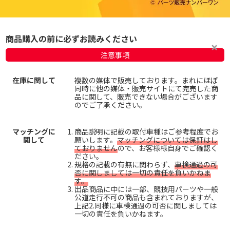
商品購入の前に必ずお読みください
注意事項
在庫に関して
複数の媒体で販売しております。まれにほぼ
同時に他の媒体・販売サイトにて完売した商
品に関して、販売できない場合がございます
のでご了承ください。
マッチングに
商品説明に記載の取付車種はご参考程度でお
関して
願いします。
マッチングについては保証はし
ておりません
ので、お客様様自身でご確認く
ださい。
規格の記載の有無に関わらず、
車検通過の可
否に関しましては一切の責任を負いかねま
す。
出品商品に中には一部、競技用パーツや一般
公道走行不可の商品も含まれておりますが、
上記2.同様に車検通過の可否に関しましては
一切の責任を負いかねます。