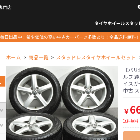
専門店
パーツ販売ナンバーワン
タイヤホイール
スタッ
すべてのサイズ
14インチ以下
15インチ
16インチ
17インチ
18インチ
19インチ
20インチ
21インチ
22インチ
23インチ以上
すべて
14イ
15イン
16イン
17イン
18イン
19イン
20イン
21イン
22イン
23イ
毎日出品中！希少価値の高い中古カーパーツ多数あり！全品送料無料！
ホーム
商品一覧
スタッドレスタイヤホイールセット
【バリ
ルフ 純正
イスガード
中古 
6
￥
送料無料