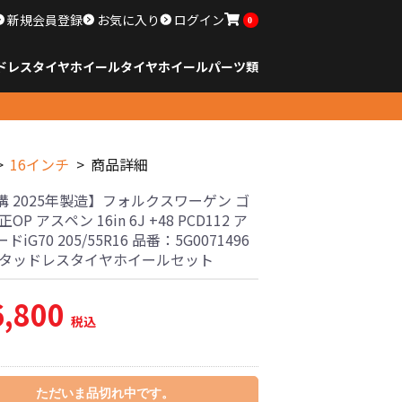
新規会員登録
お気に入り
ログイン
0
ドレスタイヤホイール
タイヤ
ホイール
パーツ類
のサイズ
ンチ以下
チ
チ
チ
チ
チ
チ
チ
チ
ンチ以上
すべてのサイズ
14インチ以下
15インチ
16インチ
17インチ
18インチ
19インチ
20インチ
21インチ
22インチ
23インチ以上
すべてのサイズ
14インチ以下
15インチ
16インチ
17インチ
18インチ
19インチ
20インチ
21インチ
22インチ
23インチ以上
すべてのパーツ
16インチ
商品詳細
溝 2025年製造】フォルクスワーゲン ゴ
OP アスペン 16in 6J +48 PCD112 ア
iG70 205/55R16 品番：5G0071496
スタッドレスタイヤホイールセット
6,800
税込
ただいま品切れ中です。