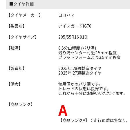
■タイヤ詳細
【タイヤメーカー】
ヨコハマ
【製品名】
アイスガードiG70
【タイヤサイズ】
205/55R16 91Q
【残溝】
8.5分山程度 (バリ溝)
残り溝センター付近7.5mm程度
プラットフォームより3.5mm程度
【製造年】
2025年 28週製造タイヤ
2025年 27週製造タイヤ
【備考】
使用僅かのバリ溝です。
トレッドの状態は良好です。
これから十分にお使いいただけます。
A
【商品ランク】
【商品ランクA】：走行距離は少なく