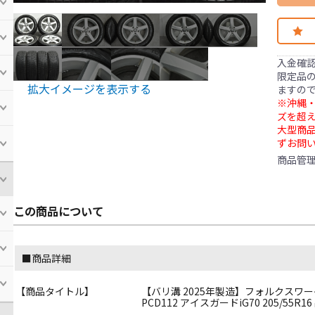
入金確
限定品の
拡大イメージを表示する
ますの
※沖縄・
ズを超え
大型商
ずお問
商品管
この商品について
■商品詳細
【商品タイトル】
【バリ溝 2025年製造】フォルクスワーゲン 
PCD112 アイスガードiG70 205/55R16