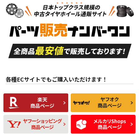
新車外し品（新古
S
S
新車外し品（新古
品）、イボ・ライン
品）
付き
走行距離も少なく、
走行距離も少なく、
A
A
目立つ傷もほとんど
非常に状態の良い中
ない中古品
古品
目立たない程度の使
走行距離・偏磨耗は
B
B
用傷があるが、良質
少ない、劣化のほと
な中古品
んどない中古品
各種ECサイトでもご購入いただけます！
使用感や傷があり、
偏磨耗・劣化は感じ
C
C
比較的きれいな中古
られるが、使用に問
品
題のない中古品
残り溝も少なく、偏
使用感や目立つ傷が
D
D
磨耗がみられ、短期
あり、一般的な中古
間使用できるくらい
品
の中古品