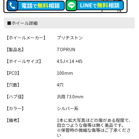
■ホイール詳細
【ホイールメーカー】
ブリヂストン
【製品名】
TOPRUN
【ホイールサイズ】
4.5J×14 +45
【PCD】
100mm
【穴数】
4穴
【ハブ径】
汎用 73.0mm
【カラー】
シルバー系
【備考】
1本に拡大写真ほどの傷がある程度で、
目立つような傷等は無く美品です。
※保管時の微細な傷等はご了承くださ
い