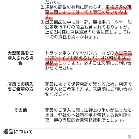
ださい。
規格の記載の有無に関わらず、
車検通過の可
否に関しましては一切の責任を負いかねま
す。
出品商品に中には一部、競技用パーツや一般
公道走行不可の商品も含まれておりますが、
上記2.同様に車検通過の可否に関しましては
一切の責任を負いかねます。
大型商品をご
トラック用タイヤやバンパーなどの
大型商品
購入される場
（200サイズを超えるもの）は送料が別途お
合
見積り
となります。必ずご注文前にお問い合
わせください。
店頭での購入
商品によって保管店舗が異なるため、店頭で
をご希望の方
の購入をご希望の方は、来店前にお問い合わ
へ
せください。
その他
商品のご購入に関し法律上の争いが生じたと
きは、弊社の本社所在地を管轄する裁判所を
第一審の専属的合意管轄裁判所とします。
返品について