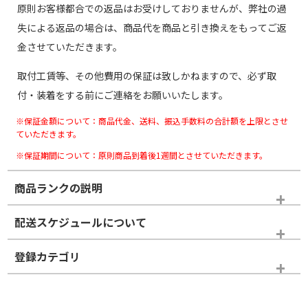
原則お客様都合での返品はお受けしておりませんが、弊社の過
失による返品の場合は、商品代を商品と引き換えをもってご返
金させていただきます。
取付工賃等、その他費用の保証は致しかねますので、必ず取
付・装着をする前にご連絡をお願いいたします。
※保証金額について：商品代金、送料、振込手数料の合計額を上限とさせ
ていただきます。
※保証期間について：原則商品到着後1週間とさせていただきます。
商品ランクの説明
※商品ランクは出品者の主観により判断しておりますので、あら
配送スケジュールについて
かじめご了承ください。
登録カテゴリ
ホイールランク
タイヤランク
スタッドレスタイヤホイールセット
N
N
スタッドレスタイヤホイールセット
14インチ以下
＞
新品・新品未使用品
新品・新品未使用品