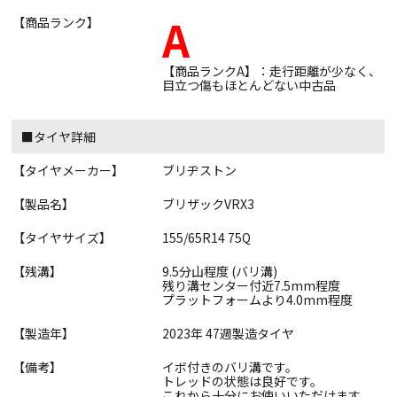
A
【商品ランク】
【商品ランクA】：走行距離が少なく、
目立つ傷もほとんどない中古品
■タイヤ詳細
【タイヤメーカー】
ブリヂストン
【製品名】
ブリザックVRX3
【タイヤサイズ】
155/65R14 75Q
【残溝】
9.5分山程度 (バリ溝)
残り溝センター付近7.5mm程度
プラットフォームより4.0mm程度
【製造年】
2023年 47週製造タイヤ
【備考】
イボ付きのバリ溝です。
トレッドの状態は良好です。
これから十分にお使いいただけます。