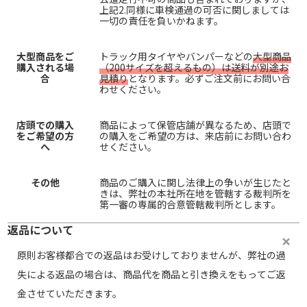
上記2.同様に車検通過の可否に関しましては
一切の責任を負いかねます。
大型商品をご
トラック用タイヤやバンパーなどの
大型商品
購入される場
（200サイズを超えるもの）は送料が別途お
合
見積り
となります。必ずご注文前にお問い合
わせください。
店頭での購入
商品によって保管店舗が異なるため、店頭で
をご希望の方
の購入をご希望の方は、来店前にお問い合わ
へ
せください。
その他
商品のご購入に関し法律上の争いが生じたと
きは、弊社の本社所在地を管轄する裁判所を
第一審の専属的合意管轄裁判所とします。
返品について
原則お客様都合での返品はお受けしておりませんが、弊社の過
失による返品の場合は、商品代を商品と引き換えをもってご返
金させていただきます。