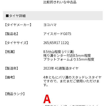
比較的きれいな中古品
■タイヤ詳細
【タイヤメーカー】
ヨコハマ
【製品名】
アイスガードG075
【タイヤサイズ】
265/65R17 112Q
【残溝】
8.5分山程度 (バリ溝)
残り溝センター付近8.5ｍｍ程度
プラットフォームより3.5ｍｍ程度
【製造年】
2023年 41週製造タイヤ
【備考】
4本ともにバリ溝のスタッドレスタイヤ
ですので、まだまだご使用いただけま
す。
A
【商品ランク】