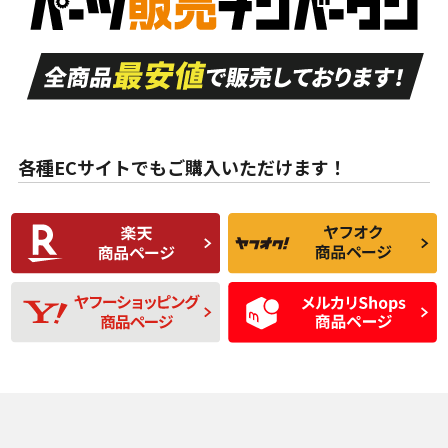
付き
走行距離も少なく、
走行距離も少なく、
A
A
目立つ傷もほとんど
非常に状態の良い中
ない中古品
古品
目立たない程度の使
走行距離・偏磨耗は
B
B
用傷があるが、良質
少ない、劣化のほと
な中古品
んどない中古品
各種ECサイトでもご購入いただけます！
使用感や傷があり、
偏磨耗・劣化は感じ
C
C
比較的きれいな中古
られるが、使用に問
品
題のない中古品
残り溝も少なく、偏
使用感や目立つ傷が
D
D
磨耗がみられ、短期
あり、一般的な中古
間使用できるくらい
品
の中古品
使用感や大きな傷が
即タイヤ交換レベル
J
J
あり、落ちない汚れ
のタイヤ。ジャンク
がある。ジャンク品
品