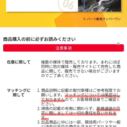
商品購入の前に必ずお読みください
注意事項
在庫に関して
複数の媒体で販売しております。まれにほぼ
同時に他の媒体・販売サイトにて完売した商
品に関して、販売できない場合がございます
のでご了承ください。
マッチングに
商品説明に記載の取付車種はご参考程度でお
関して
願いします。
マッチングについては保証はし
ておりません
ので、お客様様自身でご確認く
ださい。
規格の記載の有無に関わらず、
車検通過の可
否に関しましては一切の責任を負いかねま
す。
出品商品に中には一部、競技用パーツや一般
公道走行不可の商品も含まれておりますが、