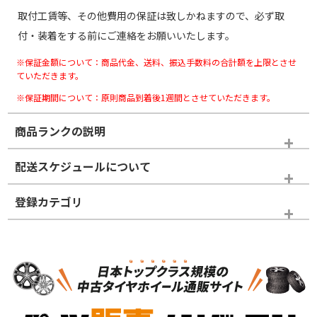
取付工賃等、その他費用の保証は致しかねますので、必ず取
付・装着をする前にご連絡をお願いいたします。
※保証金額について：商品代金、送料、振込手数料の合計額を上限とさせ
ていただきます。
※保証期間について：原則商品到着後1週間とさせていただきます。
商品ランクの説明
※商品ランクは出品者の主観により判断しておりますので、あら
配送スケジュールについて
かじめご了承ください。
登録カテゴリ
ホイールランク
タイヤランク
タイヤホイールセット
N
N
タイヤホイールセット
17インチ
＞
新品・新品未使用品
新品・新品未使用品
新車外し品（新古
S
S
新車外し品（新古
品）、イボ・ライン
品）