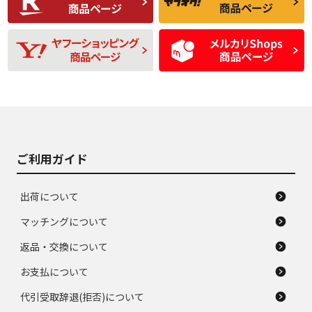
残り溝も少なく、偏
使用感や目立つ傷が
D
D
磨耗がみられ、短期
あり、一般的な中古
間使用できるくらい
品
の中古品
使用感や大きな傷が
即タイヤ交換レベル
J
J
あり、落ちない汚れ
のタイヤ。ジャンク
がある。ジャンク品
品
ご利用ガイド
出荷について
マッチングについて
返品・交換について
お支払について
代引受取辞退(拒否)について