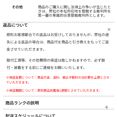
その他
商品のご購入に関し法律上の争いが生じたと
きは、弊社の本社所在地を管轄する裁判所を
第一審の専属的合意管轄裁判所とします。
返品について
原則お客様都合での返品はお受けしておりませんが、弊社の過
失による返品の場合は、商品代を商品と引き換えをもってご返
金させていただきます。
取付工賃等、その他費用の保証は致しかねますので、必ず取
付・装着をする前にご連絡をお願いいたします。
※保証金額について：商品代金、送料、振込手数料の合計額を上限とさせ
ていただきます。
※保証期間について：原則商品到着後1週間とさせていただきます。
商品ランクの説明
※商品ランクは出品者の主観により判断しておりますので、あら
配送スケジュールについて
かじめご了承ください。