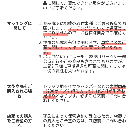
品に関して、販売できない場合がございます
のでご了承ください。
マッチングに
商品説明に記載の取付車種はご参考程度でお
関して
願いします。
マッチングについては保証はし
ておりません
ので、お客様様自身でご確認く
ださい。
規格の記載の有無に関わらず、
車検通過の可
否に関しましては一切の責任を負いかねま
す。
出品商品に中には一部、競技用パーツや一般
公道走行不可の商品も含まれておりますが、
上記2.同様に車検通過の可否に関しましては
一切の責任を負いかねます。
大型商品をご
トラック用タイヤやバンパーなどの
大型商品
購入される場
（200サイズを超えるもの）は送料が別途お
合
見積り
となります。必ずご注文前にお問い合
わせください。
店頭での購入
商品によって保管店舗が異なるため、店頭で
をご希望の方
の購入をご希望の方は、来店前にお問い合わ
へ
せください。