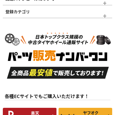
登録カテゴリ
ホイールランク
タイヤランク
ホイールのみ
N
N
ホイールのみ
18インチ
＞
新品・新品未使用品
新品・新品未使用品
新車外し品（新古
S
S
新車外し品（新古
品）、イボ・ライン
品）
付き
走行距離も少なく、
走行距離も少なく、
A
A
目立つ傷もほとんど
非常に状態の良い中
ない中古品
古品
目立たない程度の使
走行距離・偏磨耗は
B
B
用傷があるが、良質
少ない、劣化のほと
な中古品
んどない中古品
各種ECサイトでもご購入いただけます！
使用感や傷があり、
偏磨耗・劣化は感じ
C
C
比較的きれいな中古
られるが、使用に問
品
題のない中古品