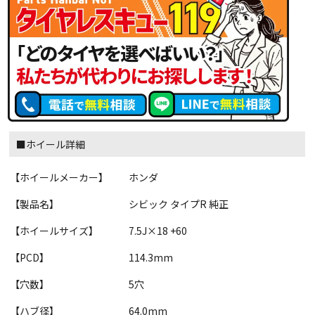
■ホイール詳細
【ホイールメーカー】
ホンダ
【製品名】
シビック タイプR 純正
【ホイールサイズ】
7.5J×18 +60
【PCD】
114.3mm
【穴数】
5穴
【ハブ径】
64.0mm