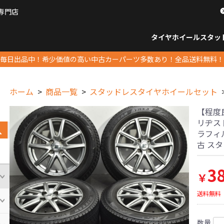
専門店
パーツ販売ナンバーワン
タイヤホイール
スタッ
すべてのサイズ
14インチ以下
15インチ
16インチ
17インチ
18インチ
19インチ
20インチ
21インチ
22インチ
23インチ以上
すべて
14イ
15イン
16イン
17イン
18イン
19イン
20イン
21イン
22イン
23イ
毎日出品中！希少価値の高い中古カーパーツ多数あり！全品送料無料！
ホーム
商品一覧
スタッドレスタイヤホイールセット
【程度良好
リヂスト
ラフィル
古 ス
3
￥
送料無料
数量