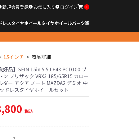
新規会員登録
お気に入り
ログイン
0
ドレスタイヤホイール
タイヤ
ホイール
パーツ類
のサイズ
ンチ以下
チ
チ
チ
チ
チ
チ
チ
チ
ンチ以上
すべてのサイズ
14インチ以下
15インチ
16インチ
17インチ
18インチ
19インチ
20インチ
21インチ
22インチ
23インチ以上
すべてのサイズ
14インチ以下
15インチ
16インチ
17インチ
18インチ
19インチ
20インチ
21インチ
22インチ
23インチ以上
すべてのパーツ
15インチ
商品詳細
品】SEIN 15in 5.5J +43 PCD100 ブ
ン ブリザック VRX3 185/65R15 カロー
ダー アクア ノート MAZDA2 デミオ 中
タッドレスタイヤホイールセット
8,800
税込