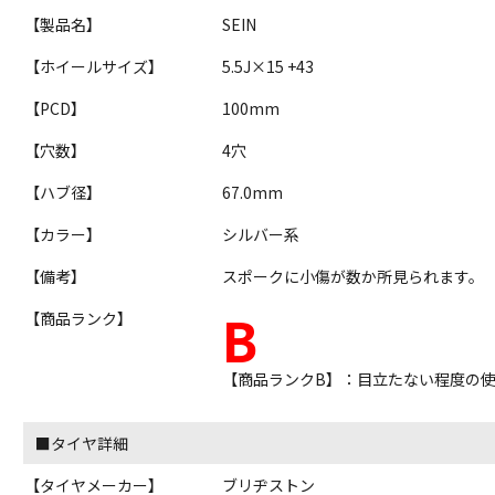
【製品名】
SEIN
【ホイールサイズ】
5.5J×15 +43
【PCD】
100mm
【穴数】
4穴
【ハブ径】
67.0mm
【カラー】
シルバー系
【備考】
スポークに小傷が数か所見られます。
B
【商品ランク】
【商品ランクB】：目立たない程度の
■タイヤ詳細
【タイヤメーカー】
ブリヂストン