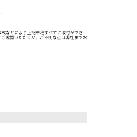
ー
年式などにより上記車種すべてに取付ができ
てご確認いただくか、ご不明な点は弊社までお