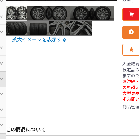
拡大イメージを表示する
入金確
限定品の
ますの
※沖縄・
ズを超え
大型商
ずお問
商品管
この商品について