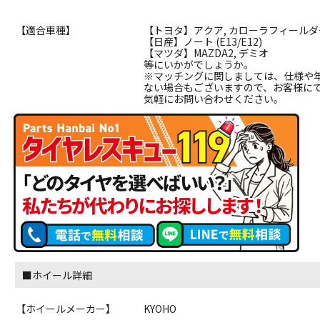
【適合車種】
【トヨタ】アクア, カローラフィールダ
【日産】ノート (E13/E12)
【マツダ】MAZDA2, デミオ
等にいかがでしょうか。
※マッチングに関しましては、仕様や
ない場合もございますので、お客様に
気軽にお問い合わせください。
■ホイール詳細
【ホイールメーカー】
KYOHO