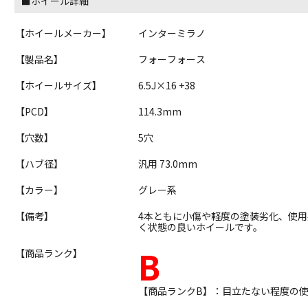
■ホイール詳細
【ホイールメーカー】
インターミラノ
【製品名】
フォーフォース
【ホイールサイズ】
6.5J×16 +38
【PCD】
114.3mm
【穴数】
5穴
【ハブ径】
汎用 73.0mm
【カラー】
グレー系
【備考】
4本ともに小傷や軽度の塗装劣化、使
く状態の良いホイールです。
B
【商品ランク】
【商品ランクB】：目立たない程度の