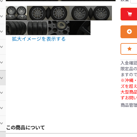
拡大イメージを表示する
入金確
限定品の
ますの
※沖縄・
ズを超え
大型商
ずお問
商品管
この商品について