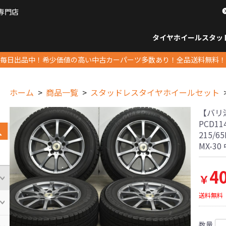
専門店
パーツ販売ナンバーワン
タイヤホイール
スタッ
すべてのサイズ
14インチ以下
15インチ
16インチ
17インチ
18インチ
19インチ
20インチ
21インチ
22インチ
23インチ以上
すべて
14イ
15イン
16イン
17イン
18イン
19イン
20イン
21イン
22イン
23イ
毎日出品中！希少価値の高い中古カーパーツ多数あり！全品送料無料！
ホーム
商品一覧
スタッドレスタイヤホイールセット
【バリ溝品
PCD1
215/
MX-
4
￥
送料無料
数量