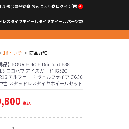
新規会員登録
お気に入り
ログイン
0
ドレスタイヤホイール
タイヤ
ホイール
パーツ類
のサイズ
ンチ以下
チ
チ
チ
チ
チ
チ
チ
チ
ンチ以上
すべてのサイズ
14インチ以下
15インチ
16インチ
17インチ
18インチ
19インチ
20インチ
21インチ
22インチ
23インチ以上
すべてのサイズ
14インチ以下
15インチ
16インチ
17インチ
18インチ
19インチ
20インチ
21インチ
22インチ
23インチ以上
すべてのパーツ
16インチ
商品詳細
】FOUR FORCE 16in 6.5J +38
14.3 ヨコハマ アイスガード IG52C
65R16 アルファード ヴェルファイア CX-30
30 中古 スタッドレスタイヤホイールセット
0,800
税込