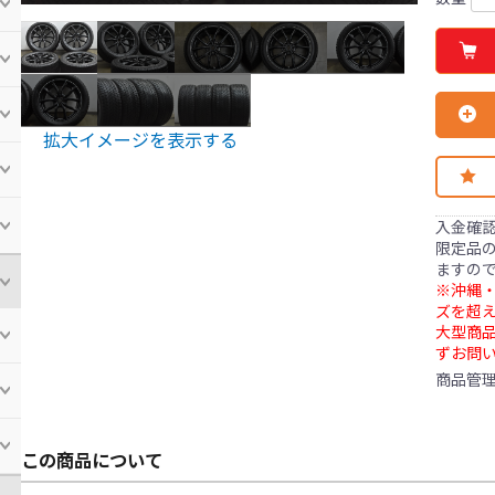
拡大イメージを表示する
入金確
限定品の
ますの
※沖縄・
ズを超え
大型商
ずお問
商品管
この商品について