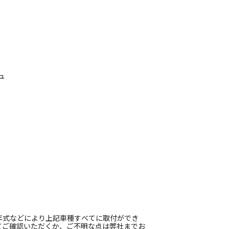
ュ
年式などにより上記車種すべてに取付ができ
てご確認いただくか、ご不明な点は弊社までお