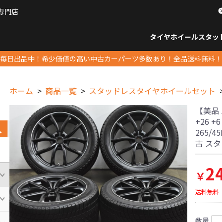
専門店
パーツ販売ナンバーワン
タイヤホイール
スタッ
すべてのサイズ
14インチ以下
15インチ
16インチ
17インチ
18インチ
19インチ
20インチ
21インチ
22インチ
23インチ以上
すべて
14イ
15イン
16イン
17イン
18イン
19イン
20イン
21イン
22イン
23イ
毎日出品中！希少価値の高い中古カーパーツ多数あり！全品送料無料！
ホーム
商品一覧
スタッドレスタイヤホイールセット
【美品 
+26 +
265/4
古 ス
2
￥
送料無料
数量