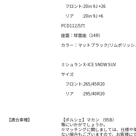
フロント:20in 9J +26
リア :20in 9J +6
PCD112/5穴
座面：球面座（14R）
カラー：マットブラック/リムポリッシ
ミシュラン X-ICE SNOW SUV
サイズ
フロント:265/45R20
リア :295/40R20
【適合車種】
【ポルシェ】マカン （95B）
等にいかがでしょうか。
※マッチングに関しましては、仕様や
ない場合もございますので、お客様に