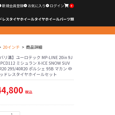
新規会員登録
お気に入り
ログイン
0
ドレスタイヤホイール
タイヤ
ホイール
パーツ類
のサイズ
ンチ以下
チ
チ
チ
チ
チ
チ
チ
チ
ンチ以上
すべてのサイズ
14インチ以下
15インチ
16インチ
17インチ
18インチ
19インチ
20インチ
21インチ
22インチ
23インチ以上
すべてのサイズ
14インチ以下
15インチ
16インチ
17インチ
18インチ
19インチ
20インチ
21インチ
22インチ
23インチ以上
すべてのパーツ
20インチ
商品詳細
バリ溝】ユーロテック MP-LINE 20in 9J
6 PCD112 ミシュラン X-ICE SNOW SUV
5R20 295/40R20 ポルシェ 95B マカン 中
タッドレスタイヤホイールセット
44,800
税込