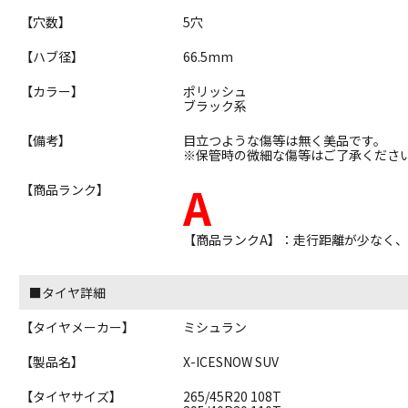
【穴数】
5穴
【ハブ径】
66.5mm
【カラー】
ポリッシュ
ブラック系
【備考】
目立つような傷等は無く美品です。
※保管時の微細な傷等はご了承くださ
A
【商品ランク】
【商品ランクA】：走行距離が少なく
■タイヤ詳細
【タイヤメーカー】
ミシュラン
【製品名】
X-ICESNOW SUV
【タイヤサイズ】
265/45R20 108T