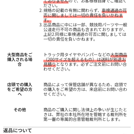
ておりません
ので、お客様様自身でご確認く
ださい。
規格の記載の有無に関わらず、
車検通過の可
否に関しましては一切の責任を負いかねま
す。
出品商品に中には一部、競技用パーツや一般
公道走行不可の商品も含まれておりますが、
上記2.同様に車検通過の可否に関しましては
一切の責任を負いかねます。
大型商品をご
トラック用タイヤやバンパーなどの
大型商品
購入される場
（200サイズを超えるもの）は送料が別途お
合
見積り
となります。必ずご注文前にお問い合
わせください。
店頭での購入
商品によって保管店舗が異なるため、店頭で
をご希望の方
の購入をご希望の方は、来店前にお問い合わ
へ
せください。
その他
商品のご購入に関し法律上の争いが生じたと
きは、弊社の本社所在地を管轄する裁判所を
第一審の専属的合意管轄裁判所とします。
返品について