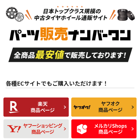
N
N
新品・新品未使用品
新品・新品未使用品
新車外し品（新古
S
S
新車外し品（新古
品）、イボ・ライン
品）
付き
走行距離も少なく、
走行距離も少なく、
A
A
目立つ傷もほとんど
非常に状態の良い中
ない中古品
古品
目立たない程度の使
走行距離・偏磨耗は
B
B
用傷があるが、良質
少ない、劣化のほと
な中古品
んどない中古品
各種ECサイトでもご購入いただけます！
使用感や傷があり、
偏磨耗・劣化は感じ
C
C
比較的きれいな中古
られるが、使用に問
品
題のない中古品
残り溝も少なく、偏
使用感や目立つ傷が
D
D
磨耗がみられ、短期
あり、一般的な中古
間使用できるくらい
品
の中古品