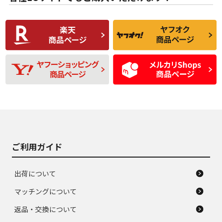
使用感や傷があり、
偏磨耗・劣化は感じ
C
C
比較的きれいな中古
られるが、使用に問
品
題のない中古品
残り溝も少なく、偏
使用感や目立つ傷が
D
D
磨耗がみられ、短期
あり、一般的な中古
間使用できるくらい
品
の中古品
使用感や大きな傷が
即タイヤ交換レベル
J
J
あり、落ちない汚れ
のタイヤ。ジャンク
がある。ジャンク品
品
ご利用ガイド
出荷について
マッチングについて
返品・交換について