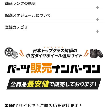
商品ランクの説明
※商品ランクは出品者の主観により判断しておりますので、あら
配送スケジュールについて
かじめご了承ください。
登録カテゴリ
ホイールランク
タイヤランク
タイヤのみ
N
N
タイヤのみ
19インチ
＞
新品・新品未使用品
新品・新品未使用品
新車外し品（新古
S
S
新車外し品（新古
品）、イボ・ライン
品）
付き
走行距離も少なく、
走行距離も少なく、
A
A
目立つ傷もほとんど
非常に状態の良い中
ない中古品
古品
目立たない程度の使
走行距離・偏磨耗は
B
B
用傷があるが、良質
少ない、劣化のほと
な中古品
んどない中古品
各種ECサイトでもご購入いただけます！