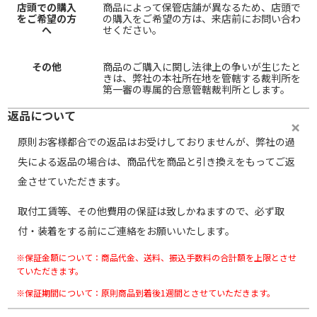
店頭での購入
商品によって保管店舗が異なるため、店頭で
をご希望の方
の購入をご希望の方は、来店前にお問い合わ
へ
せください。
その他
商品のご購入に関し法律上の争いが生じたと
きは、弊社の本社所在地を管轄する裁判所を
第一審の専属的合意管轄裁判所とします。
返品について
原則お客様都合での返品はお受けしておりませんが、弊社の過
失による返品の場合は、商品代を商品と引き換えをもってご返
金させていただきます。
取付工賃等、その他費用の保証は致しかねますので、必ず取
付・装着をする前にご連絡をお願いいたします。
※保証金額について：商品代金、送料、振込手数料の合計額を上限とさせ
ていただきます。
※保証期間について：原則商品到着後1週間とさせていただきます。