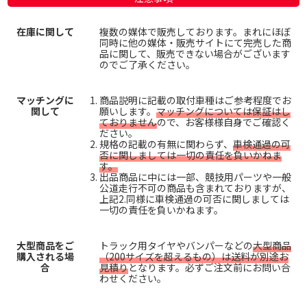
在庫に関して
複数の媒体で販売しております。まれにほぼ
同時に他の媒体・販売サイトにて完売した商
品に関して、販売できない場合がございます
のでご了承ください。
マッチングに
商品説明に記載の取付車種はご参考程度でお
関して
願いします。
マッチングについては保証はし
ておりません
ので、お客様様自身でご確認く
ださい。
規格の記載の有無に関わらず、
車検通過の可
否に関しましては一切の責任を負いかねま
す。
出品商品に中には一部、競技用パーツや一般
公道走行不可の商品も含まれておりますが、
上記2.同様に車検通過の可否に関しましては
一切の責任を負いかねます。
大型商品をご
トラック用タイヤやバンパーなどの
大型商品
購入される場
（200サイズを超えるもの）は送料が別途お
合
見積り
となります。必ずご注文前にお問い合
わせください。