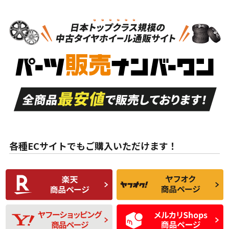
N
N
スタッドレスタイヤホイールセット
15インチ
＞
新品・新品未使用品
新品・新品未使用品
新車外し品（新古
S
S
新車外し品（新古
品）、イボ・ライン
品）
付き
走行距離も少なく、
走行距離も少なく、
A
A
目立つ傷もほとんど
非常に状態の良い中
ない中古品
古品
目立たない程度の使
走行距離・偏磨耗は
B
B
用傷があるが、良質
少ない、劣化のほと
な中古品
んどない中古品
各種ECサイトでもご購入いただけます！
使用感や傷があり、
偏磨耗・劣化は感じ
C
C
比較的きれいな中古
られるが、使用に問
品
題のない中古品
残り溝も少なく、偏
使用感や目立つ傷が
D
D
磨耗がみられ、短期
あり、一般的な中古
間使用できるくらい
品
の中古品