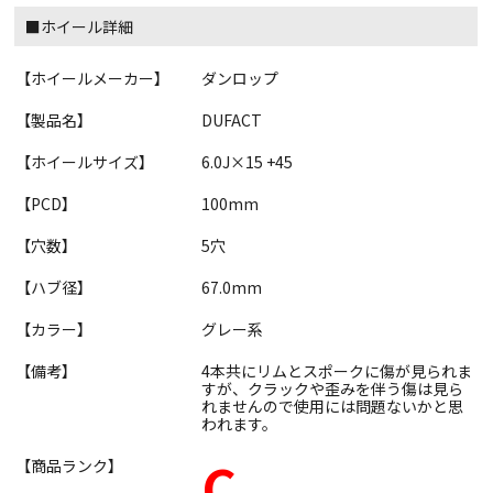
■ホイール詳細
【ホイールメーカー】
ダンロップ
【製品名】
DUFACT
【ホイールサイズ】
6.0J×15 +45
【PCD】
100mm
【穴数】
5穴
【ハブ径】
67.0mm
【カラー】
グレー系
【備考】
4本共にリムとスポークに傷が見られま
すが、クラックや歪みを伴う傷は見ら
れませんので使用には問題ないかと思
われます。
C
【商品ランク】