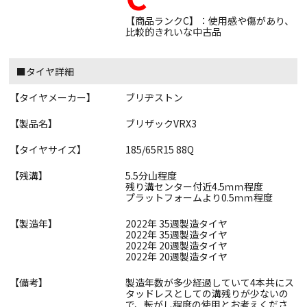
【商品ランクC】：使用感や傷があり、
比較的きれいな中古品
■タイヤ詳細
【タイヤメーカー】
ブリヂストン
【製品名】
ブリザックVRX3
【タイヤサイズ】
185/65R15 88Q
【残溝】
5.5分山程度
残り溝センター付近4.5ｍｍ程度
プラットフォームより0.5ｍｍ程度
【製造年】
2022年 35週製造タイヤ
2022年 35週製造タイヤ
2022年 20週製造タイヤ
2022年 20週製造タイヤ
【備考】
製造年数が多少経過していて4本共にス
タッドレスとしての溝残りが少ないの
で、転がし程度の使用とお考えくださ