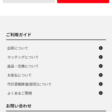
使用感や大きな傷が
即タイヤ交換レベル
J
J
あり、落ちない汚れ
のタイヤ。ジャンク
がある。ジャンク品
品
ご利用ガイド
出荷について
マッチングについて
返品・交換について
お支払について
代引受取辞退(拒否)について
よくあるご質問
お問い合わせ