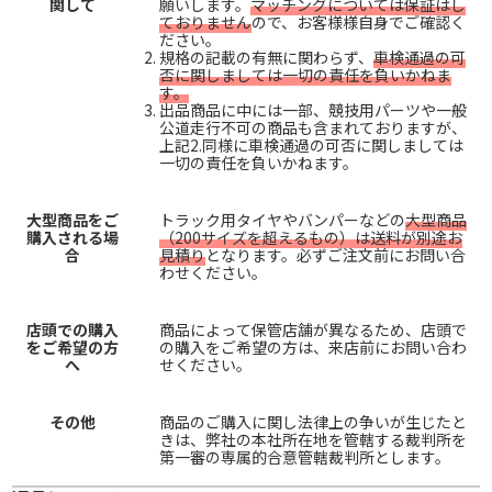
関して
願いします。
マッチングについては保証はし
ておりません
ので、お客様様自身でご確認く
ださい。
規格の記載の有無に関わらず、
車検通過の可
否に関しましては一切の責任を負いかねま
す。
出品商品に中には一部、競技用パーツや一般
公道走行不可の商品も含まれておりますが、
上記2.同様に車検通過の可否に関しましては
一切の責任を負いかねます。
大型商品をご
トラック用タイヤやバンパーなどの
大型商品
購入される場
（200サイズを超えるもの）は送料が別途お
合
見積り
となります。必ずご注文前にお問い合
わせください。
店頭での購入
商品によって保管店舗が異なるため、店頭で
をご希望の方
の購入をご希望の方は、来店前にお問い合わ
へ
せください。
その他
商品のご購入に関し法律上の争いが生じたと
きは、弊社の本社所在地を管轄する裁判所を
第一審の専属的合意管轄裁判所とします。