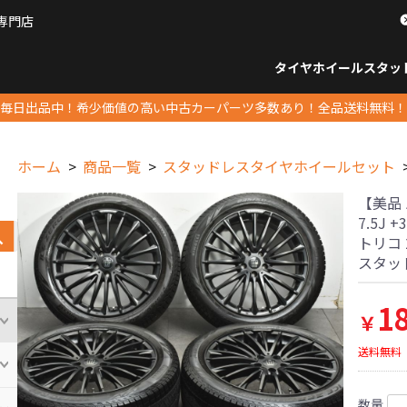
専門店
パーツ販売ナンバーワン
タイヤホイール
スタッ
すべてのサイズ
14インチ以下
15インチ
16インチ
17インチ
18インチ
19インチ
20インチ
21インチ
22インチ
23インチ以上
すべて
14イ
15イン
16イン
17イン
18イン
19イン
20イン
21イン
22イン
23イ
毎日出品中！希少価値の高い中古カーパーツ多数あり！全品送料無料！
ホーム
商品一覧
スタッドレスタイヤホイールセット
【美品 
7.5J
トリコ 
スタッ
1
￥
送料無料
数量