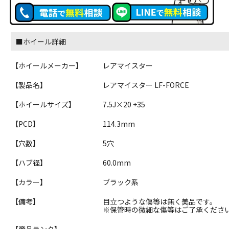
■ホイール詳細
【ホイールメーカー】
レアマイスター
【製品名】
レアマイスター LF-FORCE
【ホイールサイズ】
7.5J×20 +35
【PCD】
114.3mm
【穴数】
5穴
【ハブ径】
60.0mm
【カラー】
ブラック系
【備考】
目立つような傷等は無く美品です。
※保管時の微細な傷等はご了承くださ
【商品ランク】