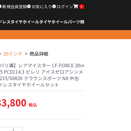
新規会員登録
お気に入り
ログイン
0
ドレスタイヤホイール
タイヤ
ホイール
パーツ類
のサイズ
ンチ以下
チ
チ
チ
チ
チ
チ
チ
チ
ンチ以上
すべてのサイズ
14インチ以下
15インチ
16インチ
17インチ
18インチ
19インチ
20インチ
21インチ
22インチ
23インチ以上
すべてのサイズ
14インチ以下
15インチ
16インチ
17インチ
18インチ
19インチ
20インチ
21インチ
22インチ
23インチ以上
すべてのパーツ
20インチ
商品詳細
バリ溝】レアマイスター LF-FORCE 20in
 +35 PCD114.3 ピレリ アイスゼロアシンメ
235/50R20 クラウンスポーツ NX 中古
ドレスタイヤホイールセット
83,800
税込