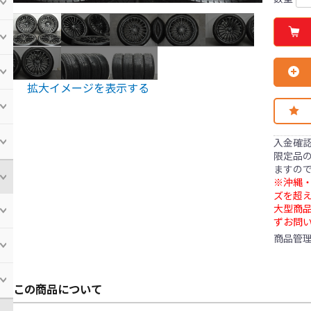
拡大イメージを表示する
入金確
限定品の
ますの
※沖縄・
ズを超え
大型商
ずお問
商品管
この商品について