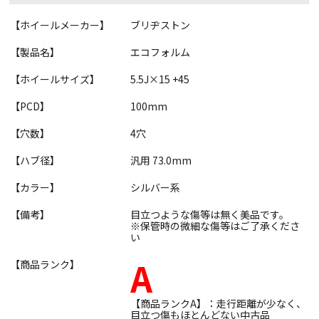
【ホイールメーカー】
ブリヂストン
【製品名】
エコフォルム
【ホイールサイズ】
5.5J×15 +45
【PCD】
100mm
【穴数】
4穴
【ハブ径】
汎用 73.0mm
【カラー】
シルバー系
【備考】
目立つような傷等は無く美品です。
※保管時の微細な傷等はご了承くださ
い
A
【商品ランク】
【商品ランクA】：走行距離が少なく、
目立つ傷もほとんどない中古品