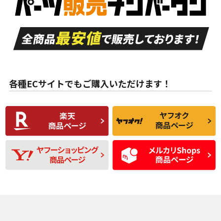
付き
走行距離も少なく、
走行距離も少なく、
A
A
目立つ傷もほとんど
非常に状態の良い中
ない中古品
古品
目立たない程度の使
走行距離・偏磨耗は
B
B
用傷があるが、良質
少ない、劣化のほと
な中古品
んどない中古品
各種ECサイトでもご購入いただけます！
使用感や傷があり、
偏磨耗・劣化は感じ
C
C
比較的きれいな中古
られるが、使用に問
品
題のない中古品
残り溝も少なく、偏
使用感や目立つ傷が
D
D
磨耗がみられ、短期
あり、一般的な中古
間使用できるくらい
品
の中古品
使用感や大きな傷が
即タイヤ交換レベル
J
J
あり、落ちない汚れ
のタイヤ。ジャンク
がある。ジャンク品
品