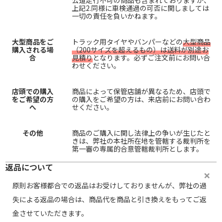
公道走行不可の商品も含まれておりますが、
上記2.同様に車検通過の可否に関しましては
一切の責任を負いかねます。
大型商品をご
トラック用タイヤやバンパーなどの
大型商品
購入される場
（200サイズを超えるもの）は送料が別途お
合
見積り
となります。必ずご注文前にお問い合
わせください。
店頭での購入
商品によって保管店舗が異なるため、店頭で
をご希望の方
の購入をご希望の方は、来店前にお問い合わ
へ
せください。
その他
商品のご購入に関し法律上の争いが生じたと
きは、弊社の本社所在地を管轄する裁判所を
第一審の専属的合意管轄裁判所とします。
返品について
原則お客様都合での返品はお受けしておりませんが、弊社の過
失による返品の場合は、商品代を商品と引き換えをもってご返
金させていただきます。