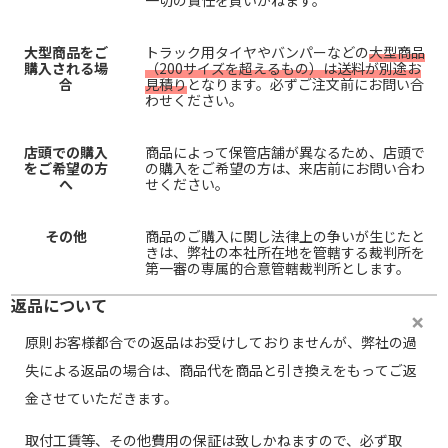
一切の責任を負いかねます。
大型商品をご
トラック用タイヤやバンパーなどの
大型商品
購入される場
（200サイズを超えるもの）は送料が別途お
合
見積り
となります。必ずご注文前にお問い合
わせください。
店頭での購入
商品によって保管店舗が異なるため、店頭で
をご希望の方
の購入をご希望の方は、来店前にお問い合わ
へ
せください。
その他
商品のご購入に関し法律上の争いが生じたと
きは、弊社の本社所在地を管轄する裁判所を
第一審の専属的合意管轄裁判所とします。
返品について
原則お客様都合での返品はお受けしておりませんが、弊社の過
失による返品の場合は、商品代を商品と引き換えをもってご返
金させていただきます。
取付工賃等、その他費用の保証は致しかねますので、必ず取