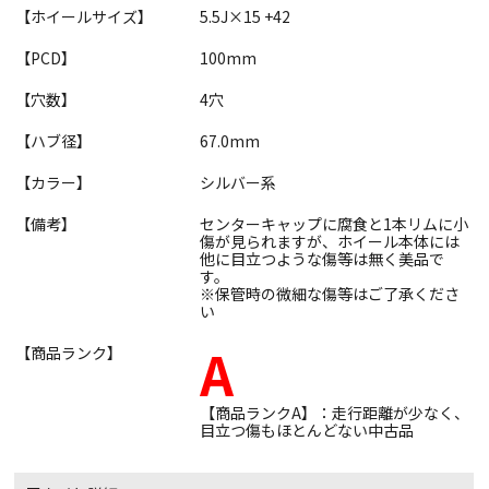
【ホイールサイズ】
5.5J×15 +42
【PCD】
100mm
【穴数】
4穴
【ハブ径】
67.0mm
【カラー】
シルバー系
【備考】
センターキャップに腐食と1本リムに小
傷が見られますが、ホイール本体には
他に目立つような傷等は無く美品で
す。
※保管時の微細な傷等はご了承くださ
い
A
【商品ランク】
【商品ランクA】：走行距離が少なく、
目立つ傷もほとんどない中古品