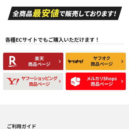
走行距離も少なく、
走行距離も少なく、
A
A
目立つ傷もほとんど
非常に状態の良い中
ない中古品
古品
目立たない程度の使
走行距離・偏磨耗は
B
B
用傷があるが、良質
少ない、劣化のほと
な中古品
んどない中古品
各種ECサイトでもご購入いただけます！
使用感や傷があり、
偏磨耗・劣化は感じ
C
C
比較的きれいな中古
られるが、使用に問
品
題のない中古品
残り溝も少なく、偏
使用感や目立つ傷が
D
D
磨耗がみられ、短期
あり、一般的な中古
間使用できるくらい
品
の中古品
使用感や大きな傷が
即タイヤ交換レベル
J
J
あり、落ちない汚れ
のタイヤ。ジャンク
がある。ジャンク品
品
ご利用ガイド