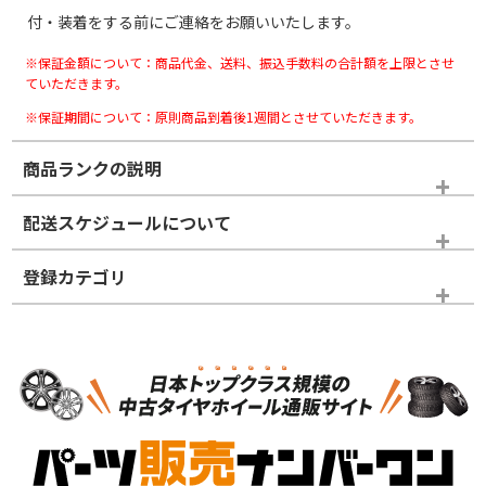
付・装着をする前にご連絡をお願いいたします。
※保証金額について：商品代金、送料、振込手数料の合計額を上限とさせ
ていただきます。
※保証期間について：原則商品到着後1週間とさせていただきます。
商品ランクの説明
※商品ランクは出品者の主観により判断しておりますので、あら
配送スケジュールについて
かじめご了承ください。
登録カテゴリ
ホイールランク
タイヤランク
スタッドレスタイヤホイールセット
N
N
スタッドレスタイヤホイールセット
15インチ
＞
新品・新品未使用品
新品・新品未使用品
新車外し品（新古
S
S
新車外し品（新古
品）、イボ・ライン
品）
付き