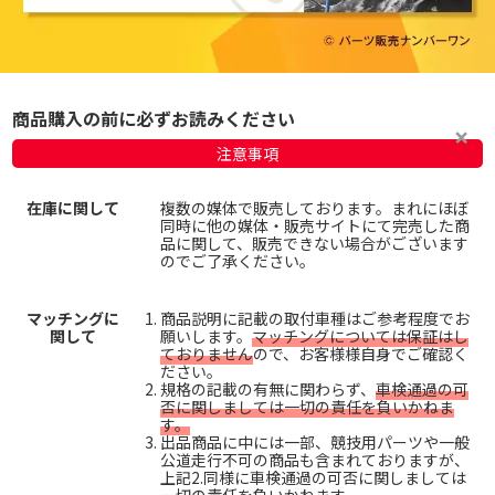
商品購入の前に必ずお読みください
注意事項
在庫に関して
複数の媒体で販売しております。まれにほぼ
同時に他の媒体・販売サイトにて完売した商
品に関して、販売できない場合がございます
のでご了承ください。
マッチングに
商品説明に記載の取付車種はご参考程度でお
関して
願いします。
マッチングについては保証はし
ておりません
ので、お客様様自身でご確認く
ださい。
規格の記載の有無に関わらず、
車検通過の可
否に関しましては一切の責任を負いかねま
す。
出品商品に中には一部、競技用パーツや一般
公道走行不可の商品も含まれておりますが、
上記2.同様に車検通過の可否に関しましては