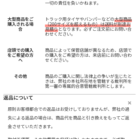
一切の責任を負いかねます。
大型商品をご
トラック用タイヤやバンパーなどの
大型商品
購入される場
（200サイズを超えるもの）は送料が別途お
合
見積り
となります。必ずご注文前にお問い合
わせください。
店頭での購入
商品によって保管店舗が異なるため、店頭で
をご希望の方
の購入をご希望の方は、来店前にお問い合わ
へ
せください。
その他
商品のご購入に関し法律上の争いが生じたと
きは、弊社の本社所在地を管轄する裁判所を
第一審の専属的合意管轄裁判所とします。
返品について
原則お客様都合での返品はお受けしておりませんが、弊社の過
失による返品の場合は、商品代を商品と引き換えをもってご返
金させていただきます。