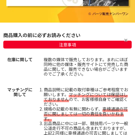
商品購入の前に必ずお読みください
注意事項
在庫に関して
複数の媒体で販売しております。まれにほぼ
同時に他の媒体・販売サイトにて完売した商
品に関して、販売できない場合がございます
のでご了承ください。
マッチングに
商品説明に記載の取付車種はご参考程度でお
関して
願いします。
マッチングについては保証はし
ておりません
ので、お客様様自身でご確認く
ださい。
規格の記載の有無に関わらず、
車検通過の可
否に関しましては一切の責任を負いかねま
す。
出品商品に中には一部、競技用パーツや一般
公道走行不可の商品も含まれておりますが、
上記2.同様に車検通過の可否に関しましては