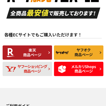
走行距離も少なく、
走行距離も少なく、
A
A
目立つ傷もほとんど
非常に状態の良い中
ない中古品
古品
目立たない程度の使
走行距離・偏磨耗は
B
B
用傷があるが、良質
少ない、劣化のほと
な中古品
んどない中古品
各種ECサイトでもご購入いただけます！
使用感や傷があり、
偏磨耗・劣化は感じ
C
C
比較的きれいな中古
られるが、使用に問
品
題のない中古品
残り溝も少なく、偏
使用感や目立つ傷が
D
D
磨耗がみられ、短期
あり、一般的な中古
間使用できるくらい
品
の中古品
使用感や大きな傷が
即タイヤ交換レベル
J
J
あり、落ちない汚れ
のタイヤ。ジャンク
がある。ジャンク品
品
ご利用ガイド