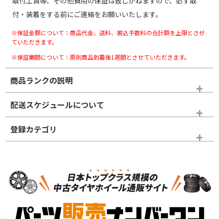
取付工賃等、その他費用の保証は致しかねますので、必ず取
付・装着をする前にご連絡をお願いいたします。
※保証金額について：商品代金、送料、振込手数料の合計額を上限とさせ
ていただきます。
※保証期間について：原則商品到着後1週間とさせていただきます。
商品ランクの説明
※商品ランクは出品者の主観により判断しておりますので、あら
配送スケジュールについて
かじめご了承ください。
登録カテゴリ
ホイールランク
タイヤランク
スタッドレスタイヤのみ
N
N
スタッドレスタイヤのみ
17インチ
＞
新品・新品未使用品
新品・新品未使用品
新車外し品（新古
S
S
新車外し品（新古
品）、イボ・ライン
品）
付き