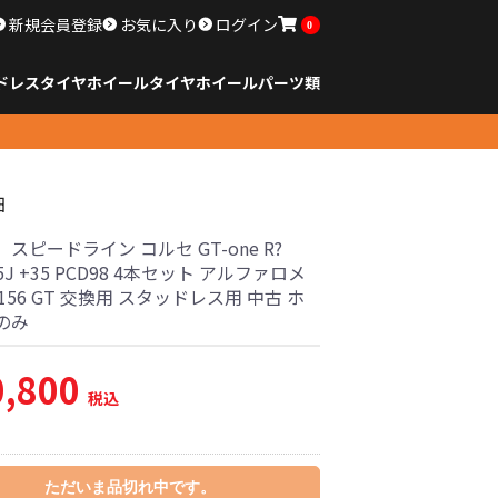
新規会員登録
お気に入り
ログイン
0
ドレスタイヤホイール
タイヤ
ホイール
パーツ類
のサイズ
ンチ以下
チ
チ
チ
チ
チ
チ
チ
チ
ンチ以上
すべてのサイズ
14インチ以下
15インチ
16インチ
17インチ
18インチ
19インチ
20インチ
21インチ
22インチ
23インチ以上
すべてのサイズ
14インチ以下
15インチ
16インチ
17インチ
18インチ
19インチ
20インチ
21インチ
22インチ
23インチ以上
すべてのパーツ
細
スピードライン コルセ GT-one R?
7.5J +35 PCD98 4本セット アルファロメ
7 156 GT 交換用 スタッドレス用 中古 ホ
のみ
0,800
税込
ただいま品切れ中です。