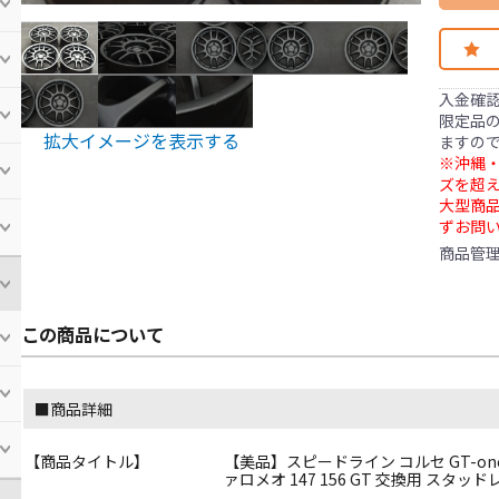
入金確
限定品の
拡大イメージを表示する
ますの
※沖縄・
ズを超え
大型商
ずお問
商品管
この商品について
■商品詳細
【商品タイトル】
【美品】スピードライン コルセ GT-one R? 
ァロメオ 147 156 GT 交換用 スタッ