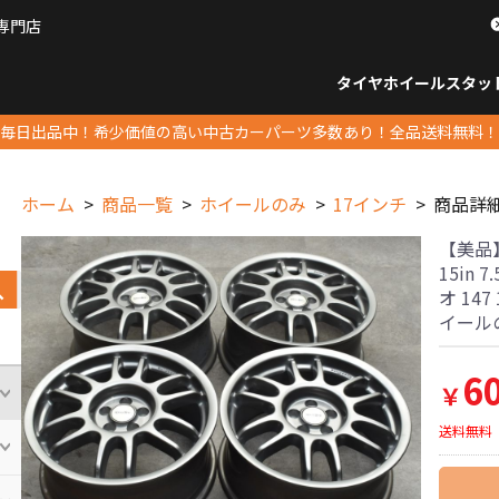
専門店
パーツ販売ナンバーワン
タイヤホイール
スタッ
すべてのサイズ
14インチ以下
15インチ
16インチ
17インチ
18インチ
19インチ
20インチ
21インチ
22インチ
23インチ以上
すべて
14イ
15イン
16イン
17イン
18イン
19イン
20イン
21イン
22イン
23イ
毎日出品中！希少価値の高い中古カーパーツ多数あり！全品送料無料！
ホーム
商品一覧
ホイールのみ
17インチ
商品詳
【美品】
15in 
オ 14
イール
6
￥
送料無料