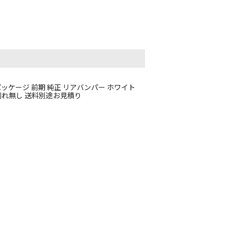
Sパッケージ 前期 純正 リアバンパー ホワイト
け部割れ無し 送料別途お見積り