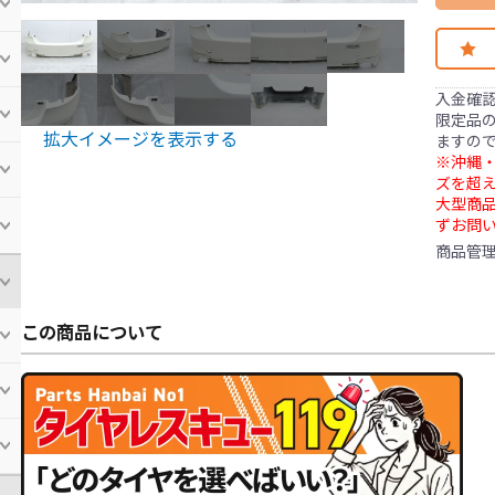
入金確
限定品の
拡大イメージを表示する
ますの
※沖縄・
ズを超え
大型商
ずお問
商品管
この商品について