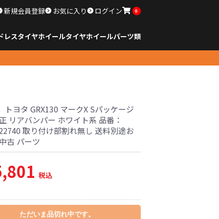
新規会員登録
お気に入り
ログイン
0
ドレスタイヤホイール
タイヤ
ホイール
パーツ類
のサイズ
ンチ以下
チ
チ
チ
チ
チ
チ
チ
チ
ンチ以上
すべてのサイズ
14インチ以下
15インチ
16インチ
17インチ
18インチ
19インチ
20インチ
21インチ
22インチ
23インチ以上
すべてのサイズ
14インチ以下
15インチ
16インチ
17インチ
18インチ
19インチ
20インチ
21インチ
22インチ
23インチ以上
すべてのパーツ
トヨタ GRX130 マークX Sパッケージ
純正 リアバンパー ホワイト系 品番：
9-22740 取り付け部割れ無し 送料別途お
中古 パーツ
5,801
税込
ただいま品切れ中です。