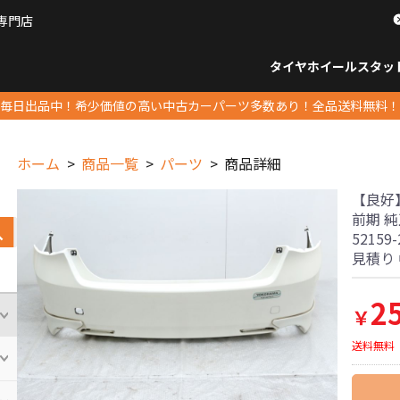
専門店
パーツ販売ナンバーワン
タイヤホイール
スタッ
すべてのサイズ
14インチ以下
15インチ
16インチ
17インチ
18インチ
19インチ
20インチ
21インチ
22インチ
23インチ以上
すべて
14イ
15イン
16イン
17イン
18イン
19イン
20イン
21イン
22イン
23イ
毎日出品中！希少価値の高い中古カーパーツ多数あり！全品送料無料！
ホーム
商品一覧
パーツ
商品詳細
【良好】
前期 
5215
見積り 
2
￥
送料無料