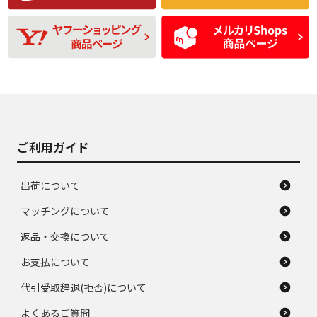
残り溝も少なく、偏
使用感や目立つ傷が
D
D
磨耗がみられ、短期
あり、一般的な中古
間使用できるくらい
品
の中古品
使用感や大きな傷が
即タイヤ交換レベル
J
J
あり、落ちない汚れ
のタイヤ。ジャンク
がある。ジャンク品
品
ご利用ガイド
出荷について
マッチングについて
返品・交換について
お支払について
代引受取辞退(拒否)について
よくあるご質問