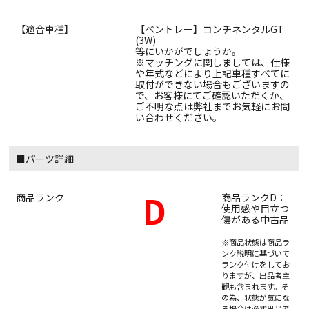
【適合車種】
【ベントレー】コンチネンタルGT
(3W)
等にいかがでしょうか。
※マッチングに関しましては、仕様
や年式などにより上記車種すべてに
取付ができない場合もございますの
で、お客様にてご確認いただくか、
ご不明な点は弊社までお気軽にお問
い合わせください。
■パーツ詳細
D
商品ランク
商品ランクD：
使用感や目立つ
傷がある中古品
※商品状態は商品ラ
ンク説明に基づいて
ランク付けをしてお
りますが、出品者主
観も含まれます。そ
の為、状態が気にな
る場合は必ず出品者