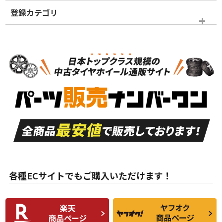
登録カテゴリ
ホイールランク
タイヤランク
パーツ
N
N
新品・新品未使用品
新品・新品未使用品
新車外し品（新古
S
S
新車外し品（新古
品）、イボ・ライン
品）
付き
走行距離も少なく、
走行距離も少なく、
A
A
目立つ傷もほとんど
非常に状態の良い中
ない中古品
古品
目立たない程度の使
走行距離・偏磨耗は
B
B
用傷があるが、良質
少ない、劣化のほと
な中古品
んどない中古品
各種ECサイトでもご購入いただけます！
使用感や傷があり、
偏磨耗・劣化は感じ
C
C
比較的きれいな中古
られるが、使用に問
品
題のない中古品