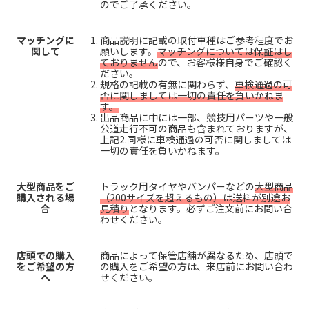
のでご了承ください。
マッチングに
商品説明に記載の取付車種はご参考程度でお
関して
願いします。
マッチングについては保証はし
ておりません
ので、お客様様自身でご確認く
ださい。
規格の記載の有無に関わらず、
車検通過の可
否に関しましては一切の責任を負いかねま
す。
出品商品に中には一部、競技用パーツや一般
公道走行不可の商品も含まれておりますが、
上記2.同様に車検通過の可否に関しましては
一切の責任を負いかねます。
大型商品をご
トラック用タイヤやバンパーなどの
大型商品
購入される場
（200サイズを超えるもの）は送料が別途お
合
見積り
となります。必ずご注文前にお問い合
わせください。
店頭での購入
商品によって保管店舗が異なるため、店頭で
をご希望の方
の購入をご希望の方は、来店前にお問い合わ
へ
せください。