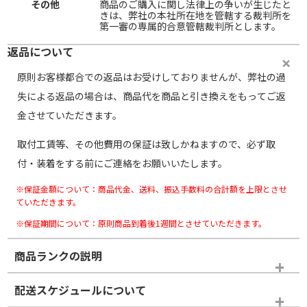
その他
商品のご購入に関し法律上の争いが生じたと
きは、弊社の本社所在地を管轄する裁判所を
第一審の専属的合意管轄裁判所とします。
返品について
原則お客様都合での返品はお受けしておりませんが、弊社の過
失による返品の場合は、商品代を商品と引き換えをもってご返
金させていただきます。
取付工賃等、その他費用の保証は致しかねますので、必ず取
付・装着をする前にご連絡をお願いいたします。
※保証金額について：商品代金、送料、振込手数料の合計額を上限とさせ
ていただきます。
※保証期間について：原則商品到着後1週間とさせていただきます。
商品ランクの説明
※商品ランクは出品者の主観により判断しておりますので、あら
配送スケジュールについて
かじめご了承ください。