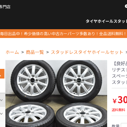
専門店
パーツ販売ナンバーワン
タイヤホイール
スタッ
すべてのサイズ
14インチ以下
15インチ
16インチ
17インチ
18インチ
19インチ
20インチ
21インチ
22インチ
23インチ以上
すべて
14イ
15イン
16イン
17イン
18イン
19イン
20イン
21イン
22イン
23イ
毎日出品中！希少価値の高い中古カーパーツ多数あり！全品送料無料！
ホーム
商品一覧
スタッドレスタイヤホイールセット
【良好品】
リヂストン
スペー
スタッ
3
￥
送料無料
数量