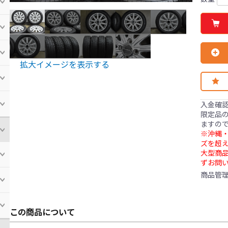
拡大イメージを表示する
入金確
限定品の
ますの
※沖縄・
ズを超え
大型商
ずお問
商品管
この商品について