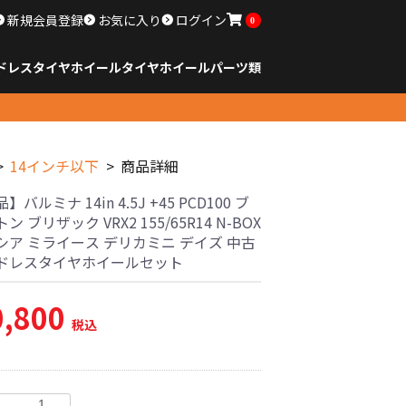
新規会員登録
お気に入り
ログイン
0
ドレスタイヤホイール
タイヤ
ホイール
パーツ類
のサイズ
ンチ以下
チ
チ
チ
チ
チ
チ
チ
チ
ンチ以上
すべてのサイズ
14インチ以下
15インチ
16インチ
17インチ
18インチ
19インチ
20インチ
21インチ
22インチ
23インチ以上
すべてのサイズ
14インチ以下
15インチ
16インチ
17インチ
18インチ
19インチ
20インチ
21インチ
22インチ
23インチ以上
すべてのパーツ
14インチ以下
商品詳細
バルミナ 14in 4.5J +45 PCD100 ブ
 ブリザック VRX2 155/65R14 N-BOX
シア ミライース デリカミニ デイズ 中古
ドレスタイヤホイールセット
0,800
税込