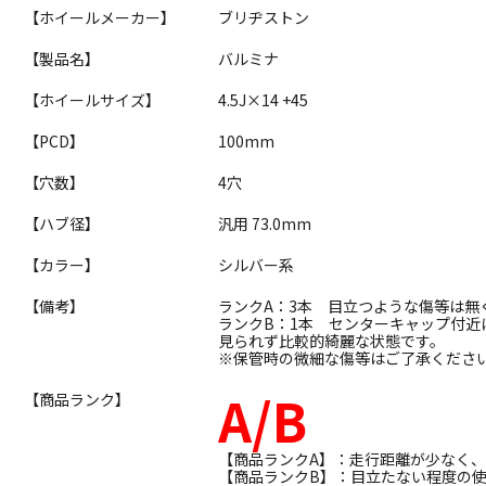
【ホイールメーカー】
ブリヂストン
【製品名】
バルミナ
【ホイールサイズ】
4.5J×14 +45
【PCD】
100mm
【穴数】
4穴
【ハブ径】
汎用 73.0mm
【カラー】
シルバー系
【備考】
ランクA：3本 目立つような傷等は無
ランクB：1本 センターキャップ付
見られず比較的綺麗な状態です。
※保管時の微細な傷等はご了承くださ
A/B
【商品ランク】
【商品ランクA】：走行距離が少なく
【商品ランクB】：目立たない程度の