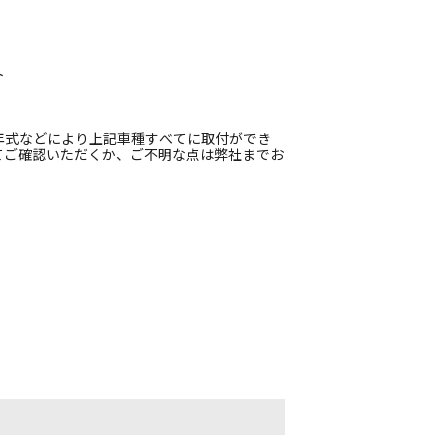
ト
ト
年式などにより上記車種すべてに取付ができ
てご確認いただくか、ご不明な点は弊社までお