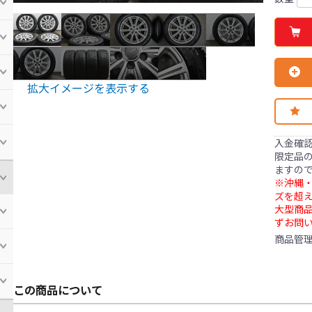
拡大イメージを表示する
入金確
限定品の
ますの
※沖縄・
ズを超え
大型商
ずお問
商品管
この商品について