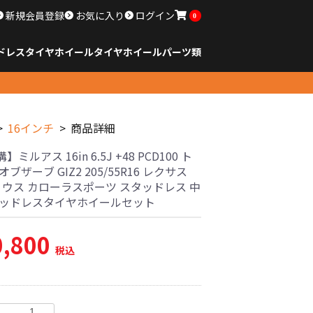
新規会員登録
お気に入り
ログイン
0
ドレスタイヤホイール
タイヤ
ホイール
パーツ類
のサイズ
ンチ以下
チ
チ
チ
チ
チ
チ
チ
チ
ンチ以上
すべてのサイズ
14インチ以下
15インチ
16インチ
17インチ
18インチ
19インチ
20インチ
21インチ
22インチ
23インチ以上
すべてのサイズ
14インチ以下
15インチ
16インチ
17インチ
18インチ
19インチ
20インチ
21インチ
22インチ
23インチ以上
すべてのパーツ
16インチ
商品詳細
ミルアス 16in 6.5J +48 PCD100 ト
オブザーブ GIZ2 205/55R16 レクサス
プリウス カローラスポーツ スタッドレス 中
タッドレスタイヤホイールセット
0,800
税込