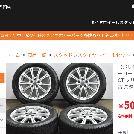
専門店
パーツ販売ナンバーワン
タイヤホイール
スタッ
すべてのサイズ
14インチ以下
15インチ
16インチ
17インチ
18インチ
19インチ
20インチ
21インチ
22インチ
23インチ以上
すべて
14イ
15イン
16イン
17イン
18イン
19イン
20イン
21イン
22イン
23イ
毎日出品中！希少価値の高い中古カーパーツ多数あり！全品送料無料！
ホーム
商品一覧
スタッドレスタイヤホイールセット
【バリ溝】
ーヨー 
CT 
古 ス
5
￥
送料無料
数量