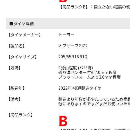
【商品ランクB】：目立たない程度の
■タイヤ詳細
【タイヤメーカー】
トーヨー
【製品名】
オブザーブGIZ2
【タイヤサイズ】
205/55R16 91Q
【残溝】
9分山程度 (バリ溝)
残り溝センター付近7.0ｍｍ程度
プラットフォームより3.0ｍｍ程度
【製造年】
2022年 49週製造タイヤ
【備考】
製造より年数が多少たっているため商
分にありますのでまだまだお使いいた
B
【商品ランク】