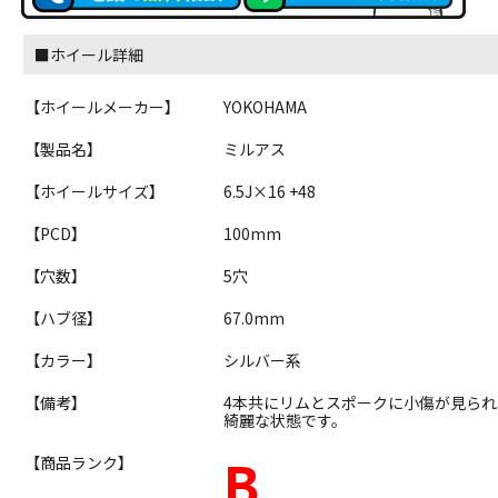
■ホイール詳細
【ホイールメーカー】
YOKOHAMA
【製品名】
ミルアス
【ホイールサイズ】
6.5J×16 +48
【PCD】
100mm
【穴数】
5穴
【ハブ径】
67.0mm
【カラー】
シルバー系
【備考】
4本共にリムとスポークに小傷が見ら
綺麗な状態です。
B
【商品ランク】