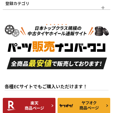
登録カテゴリ
ホイールランク
タイヤランク
ホイールのみ
N
N
ホイールのみ
18インチ
＞
新品・新品未使用品
新品・新品未使用品
新車外し品（新古
S
S
新車外し品（新古
品）、イボ・ライン
品）
付き
走行距離も少なく、
走行距離も少なく、
A
A
目立つ傷もほとんど
非常に状態の良い中
ない中古品
古品
目立たない程度の使
走行距離・偏磨耗は
B
B
用傷があるが、良質
少ない、劣化のほと
な中古品
んどない中古品
各種ECサイトでもご購入いただけます！
使用感や傷があり、
偏磨耗・劣化は感じ
C
C
比較的きれいな中古
られるが、使用に問
品
題のない中古品