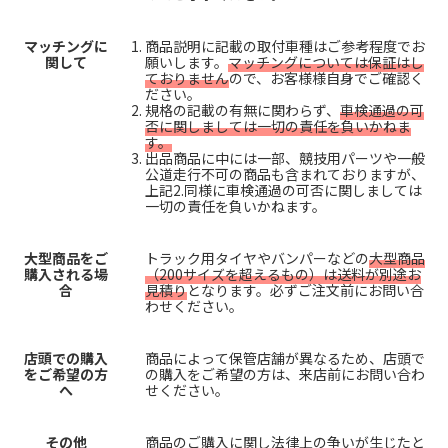
マッチングに
商品説明に記載の取付車種はご参考程度でお
関して
願いします。
マッチングについては保証はし
ておりません
ので、お客様様自身でご確認く
ださい。
規格の記載の有無に関わらず、
車検通過の可
否に関しましては一切の責任を負いかねま
す。
出品商品に中には一部、競技用パーツや一般
公道走行不可の商品も含まれておりますが、
上記2.同様に車検通過の可否に関しましては
一切の責任を負いかねます。
大型商品をご
トラック用タイヤやバンパーなどの
大型商品
購入される場
（200サイズを超えるもの）は送料が別途お
合
見積り
となります。必ずご注文前にお問い合
わせください。
店頭での購入
商品によって保管店舗が異なるため、店頭で
をご希望の方
の購入をご希望の方は、来店前にお問い合わ
へ
せください。
その他
商品のご購入に関し法律上の争いが生じたと