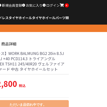
新規会員登録
お気に入り
ログイン
0
ドレスタイヤホイール
タイヤ
ホイール
パーツ類
のサイズ
ンチ以下
チ
チ
チ
チ
チ
チ
チ
チ
ンチ以上
すべてのサイズ
14インチ以下
15インチ
16インチ
17インチ
18インチ
19インチ
20インチ
21インチ
22インチ
23インチ以上
すべてのサイズ
14インチ以下
15インチ
16インチ
17インチ
18インチ
19インチ
20インチ
21インチ
22インチ
23インチ以上
すべてのパーツ
商品詳細
】WORK BALMUNG BG2 20in 8.5J
.5J +40 PCD114.3 トライアングル
EX TSH11 245/40R20 ヴェルファイア
ァード 中古 タイヤホイールセット
2,800
税込
ただいま品切れ中です。