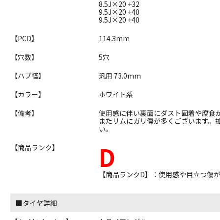
8.5J×20 +32
9.5J×20 +40
9.5J×20 +40
【PCD】
114.3mm
【穴数】
5穴
【ハブ径】
汎用 73.0mm
【カラー】
ホワイト系
【備考】
使用感に伴い裏面にダスト固着や腐食
またリムにガリ傷が多くございます。
い。
D
【商品ランク】
【商品ランクD】：使用感や目立つ傷
■タイヤ詳細