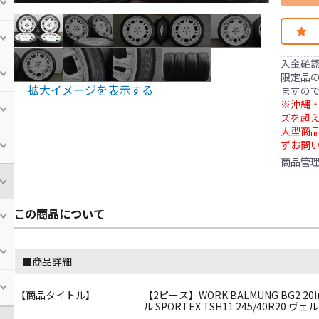
入金確
限定品の
拡大イメージを表示する
ますの
※沖縄・
ズを超え
大型商
ずお問
商品管
この商品について
■商品詳細
【商品タイトル】
【2ピース】WORK BALMUNG BG2 20in 8
ル SPORTEX TSH11 245/40R20