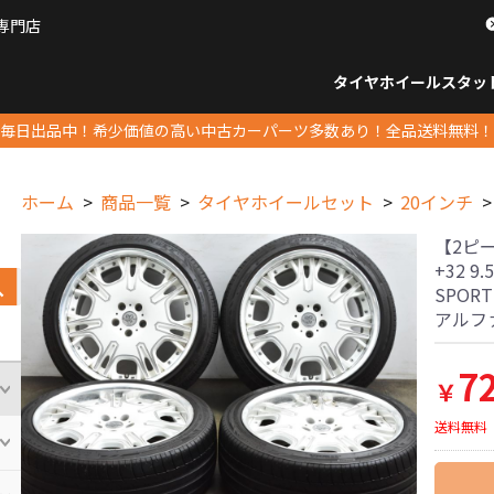
専門店
パーツ販売ナンバーワン
タイヤホイール
スタッ
すべてのサイズ
14インチ以下
15インチ
16インチ
17インチ
18インチ
19インチ
20インチ
21インチ
22インチ
23インチ以上
すべて
14イ
15イン
16イン
17イン
18イン
19イン
20イン
21イン
22イン
23イ
毎日出品中！希少価値の高い中古カーパーツ多数あり！全品送料無料！
ホーム
商品一覧
タイヤホイールセット
20インチ
【2ピース
+32 9
SPORT
アルフ
7
￥
送料無料