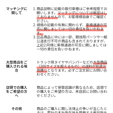
マッチングに
商品説明に記載の取付車種はご参考程度でお
関して
願いします。
マッチングについては保証はし
ておりません
ので、お客様様自身でご確認く
ださい。
規格の記載の有無に関わらず、
車検通過の可
否に関しましては一切の責任を負いかねま
す。
出品商品に中には一部、競技用パーツや一般
公道走行不可の商品も含まれておりますが、
上記2.同様に車検通過の可否に関しましては
一切の責任を負いかねます。
大型商品をご
トラック用タイヤやバンパーなどの
大型商品
購入される場
（200サイズを超えるもの）は送料が別途お
合
見積り
となります。必ずご注文前にお問い合
わせください。
店頭での購入
商品によって保管店舗が異なるため、店頭で
をご希望の方
の購入をご希望の方は、来店前にお問い合わ
へ
せください。
その他
商品のご購入に関し法律上の争いが生じたと
きは、弊社の本社所在地を管轄する裁判所を