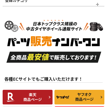
登録カテゴリ
ホイールランク
タイヤランク
スタッドレスタイヤのみ
N
N
スタッドレスタイヤのみ
18インチ
＞
新品・新品未使用品
新品・新品未使用品
新車外し品（新古
S
S
新車外し品（新古
品）、イボ・ライン
品）
付き
走行距離も少なく、
走行距離も少なく、
A
A
目立つ傷もほとんど
非常に状態の良い中
ない中古品
古品
目立たない程度の使
走行距離・偏磨耗は
B
B
用傷があるが、良質
少ない、劣化のほと
な中古品
んどない中古品
各種ECサイトでもご購入いただけます！
使用感や傷があり、
偏磨耗・劣化は感じ
C
C
比較的きれいな中古
られるが、使用に問
品
題のない中古品
残り溝も少なく、偏