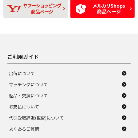
使用感や目立つ傷が
D
D
磨耗がみられ、短期
あり、一般的な中古
間使用できるくらい
品
の中古品
使用感や大きな傷が
即タイヤ交換レベル
J
J
あり、落ちない汚れ
のタイヤ。ジャンク
がある。ジャンク品
品
ご利用ガイド
出荷について
マッチングについて
返品・交換について
お支払について
代引受取辞退(拒否)について
よくあるご質問