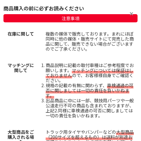
商品購入の前に必ずお読みください
注意事項
在庫に関して
複数の媒体で販売しております。まれにほぼ
同時に他の媒体・販売サイトにて完売した商
品に関して、販売できない場合がございます
のでご了承ください。
マッチングに
商品説明に記載の取付車種はご参考程度でお
関して
願いします。
マッチングについては保証はし
ておりません
ので、お客様様自身でご確認く
ださい。
規格の記載の有無に関わらず、
車検通過の可
否に関しましては一切の責任を負いかねま
す。
出品商品に中には一部、競技用パーツや一般
公道走行不可の商品も含まれておりますが、
上記2.同様に車検通過の可否に関しましては
一切の責任を負いかねます。
大型商品をご
トラック用タイヤやバンパーなどの
大型商品
購入される場
（200サイズを超えるもの）は送料が別途お