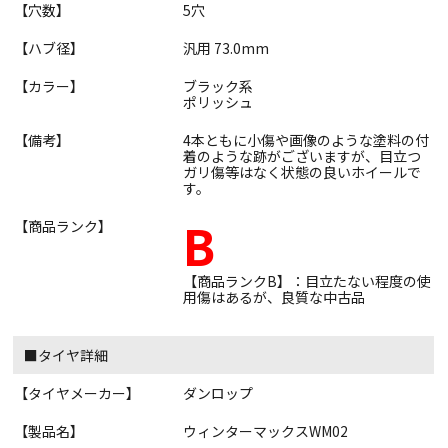
【穴数】
5穴
【ハブ径】
汎用 73.0mm
【カラー】
ブラック系
ポリッシュ
【備考】
4本ともに小傷や画像のような塗料の付
着のような跡がございますが、目立つ
ガリ傷等はなく状態の良いホイールで
す。
B
【商品ランク】
【商品ランクB】：目立たない程度の使
用傷はあるが、良質な中古品
■タイヤ詳細
【タイヤメーカー】
ダンロップ
【製品名】
ウィンターマックスWM02