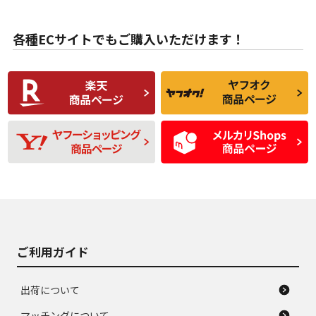
目立たない程度の使
走行距離・偏磨耗は
B
B
用傷があるが、良質
少ない、劣化のほと
な中古品
んどない中古品
各種ECサイトでもご購入いただけます！
使用感や傷があり、
偏磨耗・劣化は感じ
C
C
比較的きれいな中古
られるが、使用に問
品
題のない中古品
残り溝も少なく、偏
使用感や目立つ傷が
D
D
磨耗がみられ、短期
あり、一般的な中古
間使用できるくらい
品
の中古品
使用感や大きな傷が
即タイヤ交換レベル
J
J
あり、落ちない汚れ
のタイヤ。ジャンク
がある。ジャンク品
品
ご利用ガイド
出荷について
マッチングについて