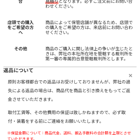
合
見積り
となります。必ずご注文前にお問い合
わせください。
店頭での購入
商品によって保管店舗が異なるため、店頭で
をご希望の方
の購入をご希望の方は、来店前にお問い合わ
へ
せください。
その他
商品のご購入に関し法律上の争いが生じたと
きは、弊社の本社所在地を管轄する裁判所を
第一審の専属的合意管轄裁判所とします。
返品について
原則お客様都合での返品はお受けしておりませんが、弊社の過
失による返品の場合は、商品代を商品と引き換えをもってご返
金させていただきます。
取付工賃等、その他費用の保証は致しかねますので、必ず取
付・装着をする前にご連絡をお願いいたします。
※保証金額について：商品代金、送料、振込手数料の合計額を上限とさせ
ていただきます。