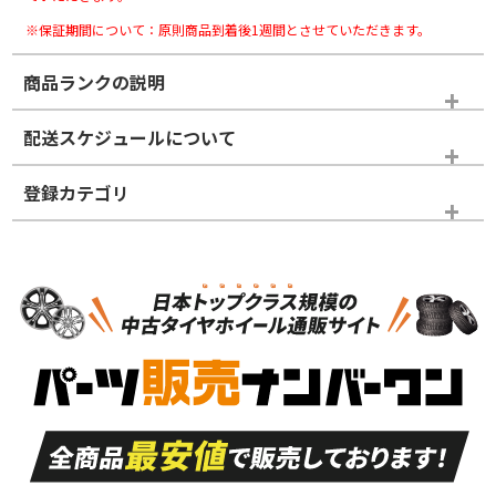
※保証期間について：原則商品到着後1週間とさせていただきます。
商品ランクの説明
※商品ランクは出品者の主観により判断しておりますので、あら
配送スケジュールについて
かじめご了承ください。
登録カテゴリ
ホイールランク
タイヤランク
スタッドレスタイヤホイールセット
N
N
スタッドレスタイヤホイールセット
18インチ
＞
新品・新品未使用品
新品・新品未使用品
新車外し品（新古
S
S
新車外し品（新古
品）、イボ・ライン
品）
付き
走行距離も少なく、
走行距離も少なく、
A
A
目立つ傷もほとんど
非常に状態の良い中
ない中古品
古品