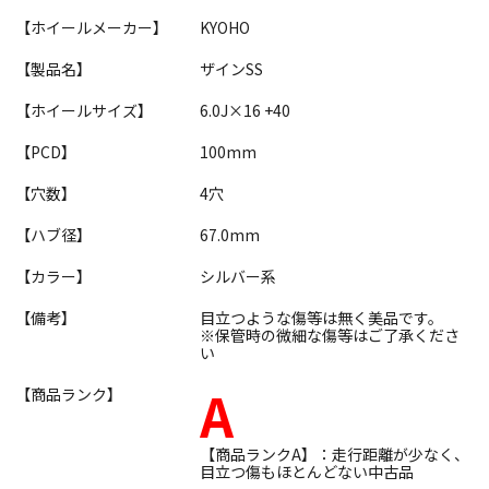
【ホイールメーカー】
KYOHO
【製品名】
ザインSS
【ホイールサイズ】
6.0J×16 +40
【PCD】
100mm
【穴数】
4穴
【ハブ径】
67.0mm
【カラー】
シルバー系
【備考】
目立つような傷等は無く美品です。
※保管時の微細な傷等はご了承くださ
い
A
【商品ランク】
【商品ランクA】：走行距離が少なく、
目立つ傷もほとんどない中古品