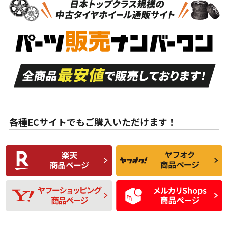
新車外し品（新古
S
S
新車外し品（新古
品）、イボ・ライン
品）
付き
走行距離も少なく、
走行距離も少なく、
A
A
目立つ傷もほとんど
非常に状態の良い中
ない中古品
古品
目立たない程度の使
走行距離・偏磨耗は
B
B
用傷があるが、良質
少ない、劣化のほと
な中古品
んどない中古品
各種ECサイトでもご購入いただけます！
使用感や傷があり、
偏磨耗・劣化は感じ
C
C
比較的きれいな中古
られるが、使用に問
品
題のない中古品
残り溝も少なく、偏
使用感や目立つ傷が
D
D
磨耗がみられ、短期
あり、一般的な中古
間使用できるくらい
品
の中古品
使用感や大きな傷が
即タイヤ交換レベル