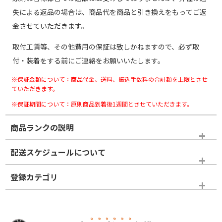
失による返品の場合は、商品代を商品と引き換えをもってご返
金させていただきます。
取付工賃等、その他費用の保証は致しかねますので、必ず取
付・装着をする前にご連絡をお願いいたします。
※保証金額について：商品代金、送料、振込手数料の合計額を上限とさせ
ていただきます。
※保証期間について：原則商品到着後1週間とさせていただきます。
商品ランクの説明
※商品ランクは出品者の主観により判断しておりますので、あら
配送スケジュールについて
かじめご了承ください。
登録カテゴリ
ホイールランク
タイヤランク
スタッドレスタイヤホイールセット
N
N
スタッドレスタイヤホイールセット
16インチ
＞
新品・新品未使用品
新品・新品未使用品