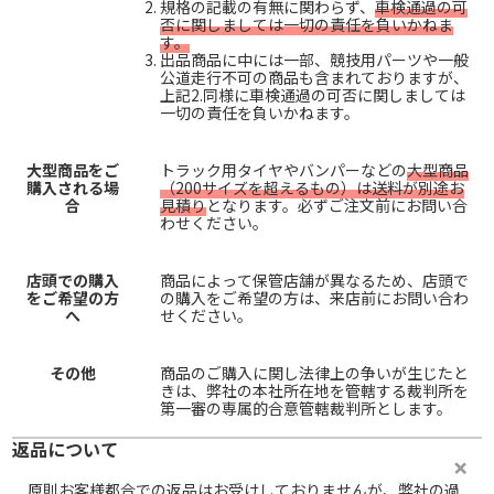
規格の記載の有無に関わらず、
車検通過の可
否に関しましては一切の責任を負いかねま
す。
出品商品に中には一部、競技用パーツや一般
公道走行不可の商品も含まれておりますが、
上記2.同様に車検通過の可否に関しましては
一切の責任を負いかねます。
大型商品をご
トラック用タイヤやバンパーなどの
大型商品
購入される場
（200サイズを超えるもの）は送料が別途お
合
見積り
となります。必ずご注文前にお問い合
わせください。
店頭での購入
商品によって保管店舗が異なるため、店頭で
をご希望の方
の購入をご希望の方は、来店前にお問い合わ
へ
せください。
その他
商品のご購入に関し法律上の争いが生じたと
きは、弊社の本社所在地を管轄する裁判所を
第一審の専属的合意管轄裁判所とします。
返品について
原則お客様都合での返品はお受けしておりませんが、弊社の過