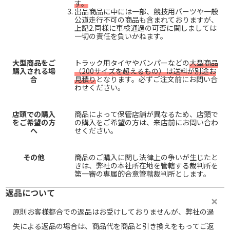
す。
出品商品に中には一部、競技用パーツや一般
公道走行不可の商品も含まれておりますが、
上記2.同様に車検通過の可否に関しましては
一切の責任を負いかねます。
大型商品をご
トラック用タイヤやバンパーなどの
大型商品
購入される場
（200サイズを超えるもの）は送料が別途お
合
見積り
となります。必ずご注文前にお問い合
わせください。
店頭での購入
商品によって保管店舗が異なるため、店頭で
をご希望の方
の購入をご希望の方は、来店前にお問い合わ
へ
せください。
その他
商品のご購入に関し法律上の争いが生じたと
きは、弊社の本社所在地を管轄する裁判所を
第一審の専属的合意管轄裁判所とします。
返品について
原則お客様都合での返品はお受けしておりませんが、弊社の過
失による返品の場合は、商品代を商品と引き換えをもってご返