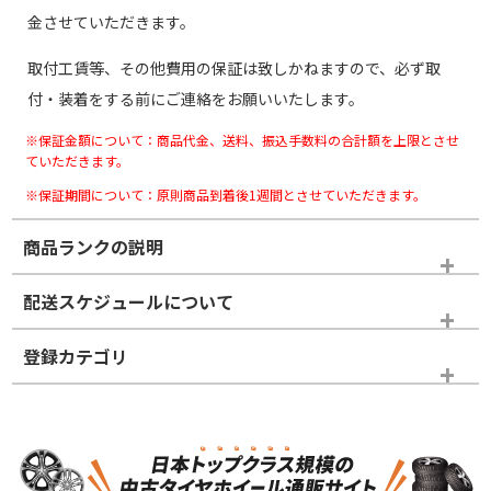
金させていただきます。
取付工賃等、その他費用の保証は致しかねますので、必ず取
付・装着をする前にご連絡をお願いいたします。
※保証金額について：商品代金、送料、振込手数料の合計額を上限とさせ
ていただきます。
※保証期間について：原則商品到着後1週間とさせていただきます。
商品ランクの説明
※商品ランクは出品者の主観により判断しておりますので、あら
配送スケジュールについて
かじめご了承ください。
登録カテゴリ
ホイールランク
タイヤランク
スタッドレスタイヤホイールセット
N
N
スタッドレスタイヤホイールセット
17インチ
＞
新品・新品未使用品
新品・新品未使用品