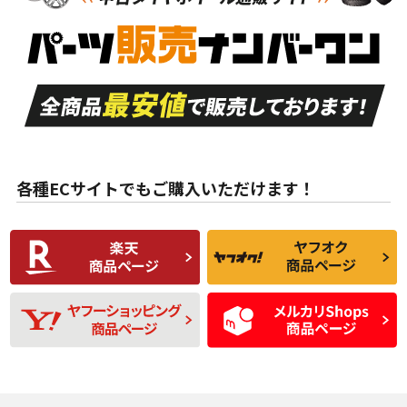
新車外し品（新古
S
S
新車外し品（新古
品）、イボ・ライン
品）
付き
走行距離も少なく、
走行距離も少なく、
A
A
目立つ傷もほとんど
非常に状態の良い中
ない中古品
古品
目立たない程度の使
走行距離・偏磨耗は
B
B
用傷があるが、良質
少ない、劣化のほと
な中古品
んどない中古品
各種ECサイトでもご購入いただけます！
使用感や傷があり、
偏磨耗・劣化は感じ
C
C
比較的きれいな中古
られるが、使用に問
品
題のない中古品
残り溝も少なく、偏
使用感や目立つ傷が
D
D
磨耗がみられ、短期
あり、一般的な中古
間使用できるくらい
品
の中古品
使用感や大きな傷が
即タイヤ交換レベル
J
J
あり、落ちない汚れ
のタイヤ。ジャンク
がある。ジャンク品
品