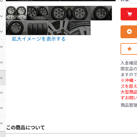
拡大イメージを表示する
入金確
限定品の
ますの
※沖縄・
ズを超え
大型商
ずお問
商品管
この商品について