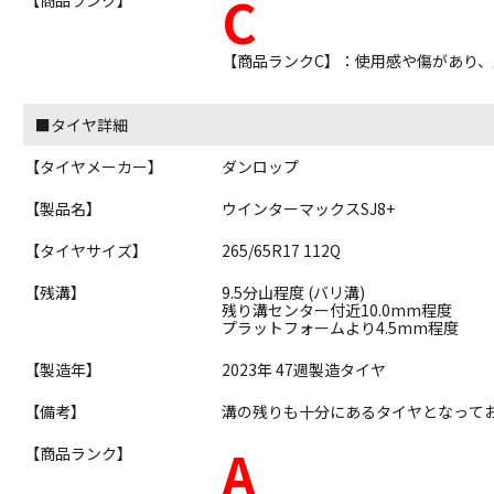
C
【商品ランクC】：使用感や傷があり
■タイヤ詳細
【タイヤメーカー】
ダンロップ
【製品名】
ウインターマックスSJ8+
【タイヤサイズ】
265/65R17 112Q
【残溝】
9.5分山程度 (バリ溝)
残り溝センター付近10.0mm程度
プラットフォームより4.5mm程度
【製造年】
2023年 47週製造タイヤ
【備考】
溝の残りも十分にあるタイヤとなって
A
【商品ランク】