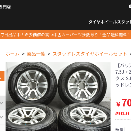
専門店
パーツ販売ナンバーワン
タイヤホイール
スタッ
すべてのサイズ
14インチ以下
15インチ
16インチ
17インチ
18インチ
19インチ
20インチ
21インチ
22インチ
23インチ以上
すべて
14イ
15イン
16イン
17イン
18イン
19イン
20イン
21イン
22イン
23イ
毎日出品中！希少価値の高い中古カーパーツ多数あり！全品送料無料！
ホーム
商品一覧
スタッドレスタイヤホイールセット
【バリ溝
7.5J
クス S
ッドレ
7
￥
送料無料
数量