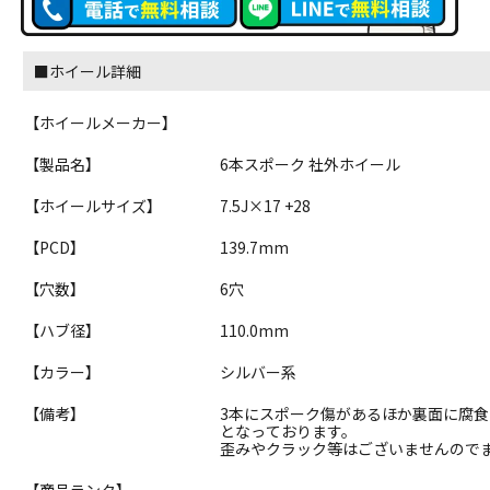
■ホイール詳細
【ホイールメーカー】
【製品名】
6本スポーク 社外ホイール
【ホイールサイズ】
7.5J×17 +28
【PCD】
139.7mm
【穴数】
6穴
【ハブ径】
110.0mm
【カラー】
シルバー系
【備考】
3本にスポーク傷があるほか裏面に腐食
となっております。
歪みやクラック等はございませんので
【商品ランク】