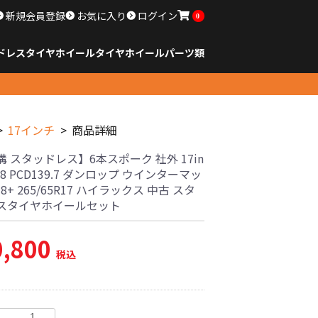
新規会員登録
お気に入り
ログイン
0
ドレスタイヤホイール
タイヤ
ホイール
パーツ類
のサイズ
ンチ以下
チ
チ
チ
チ
チ
チ
チ
チ
ンチ以上
すべてのサイズ
14インチ以下
15インチ
16インチ
17インチ
18インチ
19インチ
20インチ
21インチ
22インチ
23インチ以上
すべてのサイズ
14インチ以下
15インチ
16インチ
17インチ
18インチ
19インチ
20インチ
21インチ
22インチ
23インチ以上
すべてのパーツ
17インチ
商品詳細
 スタッドレス】6本スポーク 社外 17in
 +28 PCD139.7 ダンロップ ウインターマッ
J8+ 265/65R17 ハイラックス 中古 スタ
スタイヤホイールセット
0,800
税込