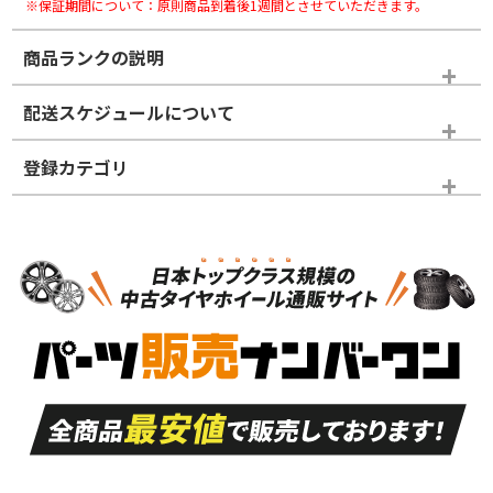
※保証期間について：原則商品到着後1週間とさせていただきます。
商品ランクの説明
※商品ランクは出品者の主観により判断しておりますので、あら
配送スケジュールについて
かじめご了承ください。
登録カテゴリ
ホイールランク
タイヤランク
タイヤホイールセット
N
N
タイヤホイールセット
20インチ
＞
新品・新品未使用品
新品・新品未使用品
新車外し品（新古
S
S
新車外し品（新古
品）、イボ・ライン
品）
付き
走行距離も少なく、
走行距離も少なく、
A
A
目立つ傷もほとんど
非常に状態の良い中
ない中古品
古品
目立たない程度の使
走行距離・偏磨耗は