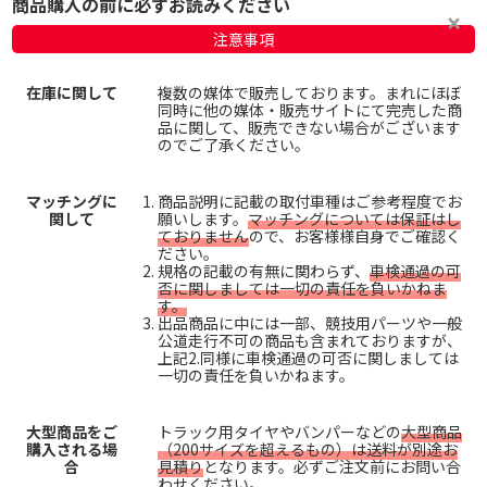
商品購入の前に必ずお読みください
注意事項
在庫に関して
複数の媒体で販売しております。まれにほぼ
同時に他の媒体・販売サイトにて完売した商
品に関して、販売できない場合がございます
のでご了承ください。
マッチングに
商品説明に記載の取付車種はご参考程度でお
関して
願いします。
マッチングについては保証はし
ておりません
ので、お客様様自身でご確認く
ださい。
規格の記載の有無に関わらず、
車検通過の可
否に関しましては一切の責任を負いかねま
す。
出品商品に中には一部、競技用パーツや一般
公道走行不可の商品も含まれておりますが、
上記2.同様に車検通過の可否に関しましては
一切の責任を負いかねます。
大型商品をご
トラック用タイヤやバンパーなどの
大型商品
購入される場
（200サイズを超えるもの）は送料が別途お
合
見積り
となります。必ずご注文前にお問い合
わせください。