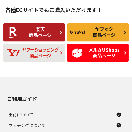
B
B
用傷があるが、良質
少ない、劣化のほと
な中古品
んどない中古品
各種ECサイトでもご購入いただけます！
使用感や傷があり、
偏磨耗・劣化は感じ
C
C
比較的きれいな中古
られるが、使用に問
品
題のない中古品
残り溝も少なく、偏
使用感や目立つ傷が
D
D
磨耗がみられ、短期
あり、一般的な中古
間使用できるくらい
品
の中古品
使用感や大きな傷が
即タイヤ交換レベル
J
J
あり、落ちない汚れ
のタイヤ。ジャンク
がある。ジャンク品
品
ご利用ガイド
出荷について
マッチングについて