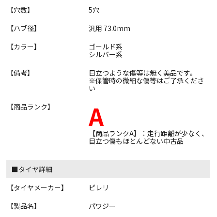
【穴数】
5穴
【ハブ径】
汎用 73.0mm
【カラー】
ゴールド系
シルバー系
【備考】
目立つような傷等は無く美品です。
※保管時の微細な傷等はご了承くださ
い
A
【商品ランク】
【商品ランクA】：走行距離が少なく、
目立つ傷もほとんどない中古品
■タイヤ詳細
【タイヤメーカー】
ピレリ
【製品名】
パワジー