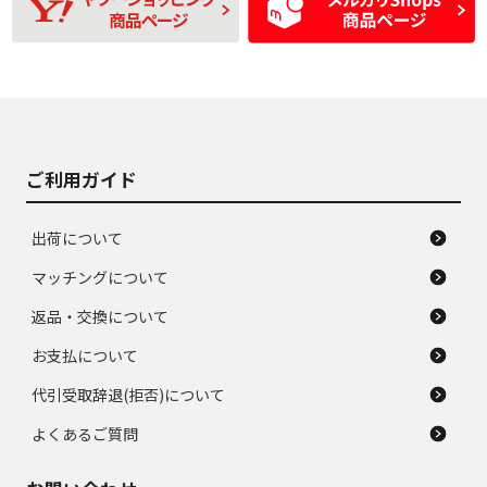
D
D
あり、一般的な中古
間使用できるくらい
品
の中古品
使用感や大きな傷が
即タイヤ交換レベル
J
J
あり、落ちない汚れ
のタイヤ。ジャンク
がある。ジャンク品
品
ご利用ガイド
出荷について
マッチングについて
返品・交換について
お支払について
代引受取辞退(拒否)について
よくあるご質問