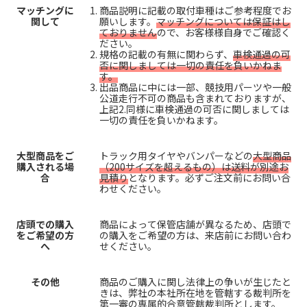
マッチングに
商品説明に記載の取付車種はご参考程度でお
関して
願いします。
マッチングについては保証はし
ておりません
ので、お客様様自身でご確認く
ださい。
規格の記載の有無に関わらず、
車検通過の可
否に関しましては一切の責任を負いかねま
す。
出品商品に中には一部、競技用パーツや一般
公道走行不可の商品も含まれておりますが、
上記2.同様に車検通過の可否に関しましては
一切の責任を負いかねます。
大型商品をご
トラック用タイヤやバンパーなどの
大型商品
購入される場
（200サイズを超えるもの）は送料が別途お
合
見積り
となります。必ずご注文前にお問い合
わせください。
店頭での購入
商品によって保管店舗が異なるため、店頭で
をご希望の方
の購入をご希望の方は、来店前にお問い合わ
へ
せください。
その他
商品のご購入に関し法律上の争いが生じたと
きは、弊社の本社所在地を管轄する裁判所を
第一審の専属的合意管轄裁判所とします。