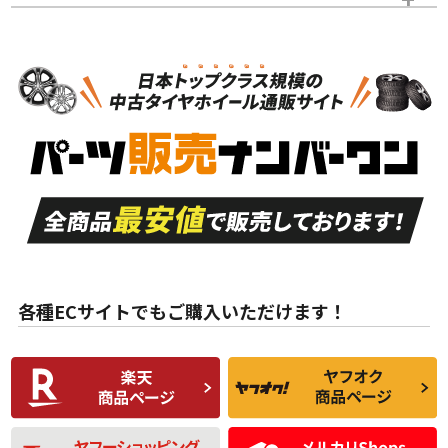
スタッドレスタイヤホイールセット
N
N
スタッドレスタイヤホイールセット
17インチ
＞
新品・新品未使用品
新品・新品未使用品
新車外し品（新古
S
S
新車外し品（新古
品）、イボ・ライン
品）
付き
走行距離も少なく、
走行距離も少なく、
A
A
目立つ傷もほとんど
非常に状態の良い中
ない中古品
古品
目立たない程度の使
走行距離・偏磨耗は
B
B
用傷があるが、良質
少ない、劣化のほと
な中古品
んどない中古品
各種ECサイトでもご購入いただけます！
使用感や傷があり、
偏磨耗・劣化は感じ
C
C
比較的きれいな中古
られるが、使用に問
品
題のない中古品
残り溝も少なく、偏
使用感や目立つ傷が
磨耗がみられ、短期