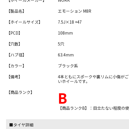
【製品名】
エモーション M8R
【ホイールサイズ】
7.5J×18 +47
【PCD】
108mm
【穴数】
5穴
【ハブ径】
63.4mm
【カラー】
ブラック系
【備考】
4本ともにスポークや裏リムに小傷が
いホイールです。
B
【商品ランク】
【商品ランクB】：目立たない程度の
■タイヤ詳細