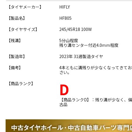
【タイヤメーカー】
HIFLY
【製品名】
HF805
【タイヤサイズ】
245/45R18 100W
【残溝】
5分山程度
残り溝センター付近4.0ｍｍ程度
【製造年】
2023年 31週製造タイヤ
【備考】
4本ともに溝残りが少なくなってきて
さい。
D
【商品ランク】
【商品ランクD】：残り溝が少なく、
古品