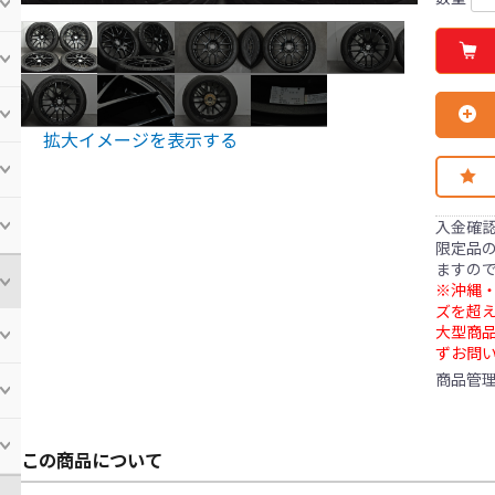
拡大イメージを表示する
入金確
限定品の
ますの
※沖縄・
ズを超え
大型商
ずお問
商品管
この商品について