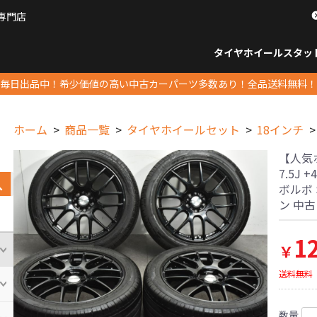
専門店
パーツ販売ナンバーワン
タイヤホイール
スタッ
すべてのサイズ
14インチ以下
15インチ
16インチ
17インチ
18インチ
19インチ
20インチ
21インチ
22インチ
23インチ以上
すべて
14イ
15イン
16イン
17イン
18イン
19イン
20イン
21イン
22イン
23イ
毎日出品中！希少価値の高い中古カーパーツ多数あり！全品送料無料！
ホーム
商品一覧
タイヤホイールセット
18インチ
【人気ホ
7.5J +
ボルボ 
ン 中
1
￥
送料無料
数量