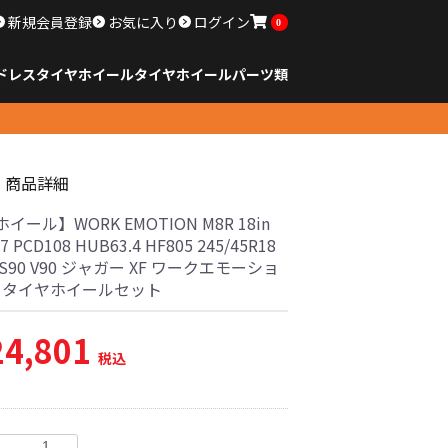
新規会員登録
お気に入り
ログイン
0
ドレスタイヤホイール
タイヤ
ホイール
パーツ類
のサイズ
ンチ以下
チ
チ
チ
チ
チ
チ
チ
チ
ンチ以上
すべてのサイズ
14インチ以下
15インチ
16インチ
17インチ
18インチ
19インチ
20インチ
21インチ
22インチ
23インチ以上
すべてのサイズ
14インチ以下
15インチ
16インチ
17インチ
18インチ
19インチ
20インチ
21インチ
22インチ
23インチ以上
すべてのパーツ
商品詳細
イール】WORK EMOTION M8R 18in
47 PCD108 HUB63.4 HF805 245/45R18
S90 V90 ジャガー XF ワークエモーショ
古 タイヤホイールセット
24,801
税込