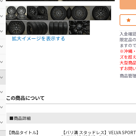
入金確
拡大イメージを表示する
限定品の
ますの
※沖縄・
ズを超え
大型商
ずお問
商品管
この商品について
■商品詳細
【商品タイトル】
【バリ溝 スタッドレス】VELVA SPORT 15i