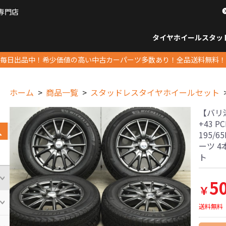
専門店
パーツ販売ナンバーワン
タイヤホイール
スタッ
すべてのサイズ
14インチ以下
15インチ
16インチ
17インチ
18インチ
19インチ
20インチ
21インチ
22インチ
23インチ以上
すべて
14イ
15イン
16イン
17イン
18イン
19イン
20イン
21イン
22イン
23イ
毎日出品中！希少価値の高い中古カーパーツ多数あり！全品送料無料！
ホーム
商品一覧
スタッドレスタイヤホイールセット
【バリ溝
+43 P
195/
ーツ 
ト
5
￥
送料無料