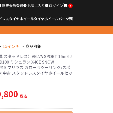
新規会員登録
お気に入り
ログイン
0
ドレスタイヤホイール
タイヤ
ホイール
パーツ類
のサイズ
ンチ以下
チ
チ
チ
チ
チ
チ
チ
チ
ンチ以上
すべてのサイズ
14インチ以下
15インチ
16インチ
17インチ
18インチ
19インチ
20インチ
21インチ
22インチ
23インチ以上
すべてのサイズ
14インチ以下
15インチ
16インチ
17インチ
18インチ
19インチ
20インチ
21インチ
22インチ
23インチ以上
すべてのパーツ
15インチ
商品詳細
 スタッドレス】VELVA SPORT 15in 6J
CD100 ミシュラン X-ICE SNOW
65R15 プリウス カローラツーリング/スポ
4本 中古 スタッドレスタイヤホイールセッ
0,800
税込