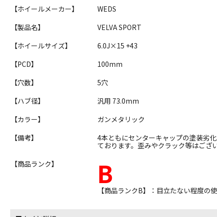
【ホイールメーカー】
WEDS
【製品名】
VELVA SPORT
【ホイールサイズ】
6.0J×15 +43
【PCD】
100mm
【穴数】
5穴
【ハブ径】
汎用 73.0mm
【カラー】
ガンメタリック
【備考】
4本ともにセンターキャップの塗装劣
ております。歪みやクラック等はござ
B
【商品ランク】
【商品ランクB】：目立たない程度の