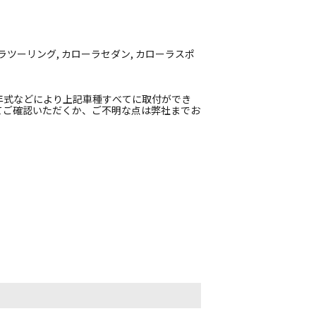
ーラツーリング, カローラセダン, カローラスポ
）
年式などにより上記車種すべてに取付ができ
てご確認いただくか、ご不明な点は弊社までお