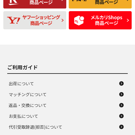
残り溝も少なく、偏
使用感や目立つ傷が
D
D
磨耗がみられ、短期
あり、一般的な中古
間使用できるくらい
品
の中古品
使用感や大きな傷が
即タイヤ交換レベル
J
J
あり、落ちない汚れ
のタイヤ。ジャンク
がある。ジャンク品
品
ご利用ガイド
出荷について
マッチングについて
返品・交換について
お支払について
代引受取辞退(拒否)について