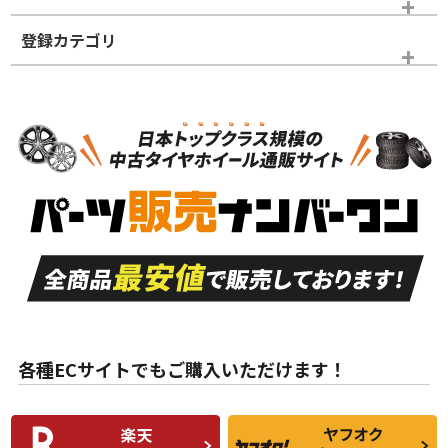
登録カテゴリ
ホイールランク
タイヤランク
タイヤホイールセット
N
N
タイヤホイールセット
22インチ
＞
新品・新品未使用品
新品・新品未使用品
新車外し品（新古
S
S
新車外し品（新古
品）、イボ・ライン
品）
付き
走行距離も少なく、
走行距離も少なく、
A
A
目立つ傷もほとんど
非常に状態の良い中
ない中古品
古品
目立たない程度の使
走行距離・偏磨耗は
B
B
用傷があるが、良質
少ない、劣化のほと
な中古品
んどない中古品
各種ECサイトでもご購入いただけます！
使用感や傷があり、
偏磨耗・劣化は感じ
C
C
比較的きれいな中古
られるが、使用に問
品
題のない中古品