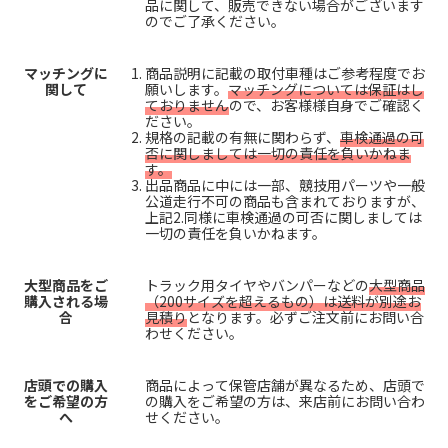
品に関して、販売できない場合がございます
のでご了承ください。
マッチングに
商品説明に記載の取付車種はご参考程度でお
関して
願いします。
マッチングについては保証はし
ておりません
ので、お客様様自身でご確認く
ださい。
規格の記載の有無に関わらず、
車検通過の可
否に関しましては一切の責任を負いかねま
す。
出品商品に中には一部、競技用パーツや一般
公道走行不可の商品も含まれておりますが、
上記2.同様に車検通過の可否に関しましては
一切の責任を負いかねます。
大型商品をご
トラック用タイヤやバンパーなどの
大型商品
購入される場
（200サイズを超えるもの）は送料が別途お
合
見積り
となります。必ずご注文前にお問い合
わせください。
店頭での購入
商品によって保管店舗が異なるため、店頭で
をご希望の方
の購入をご希望の方は、来店前にお問い合わ
へ
せください。