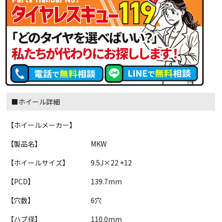
■ホイール詳細
【ホイールメーカー】
【製品名】
MKW
【ホイールサイズ】
9.5J×22 +12
【PCD】
139.7mm
【穴数】
6穴
【ハブ径】
110.0mm