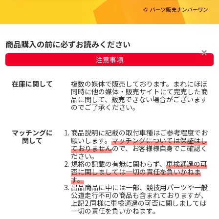
商品購入の前に必ずお読みください
注意事項
在庫に関して
複数の媒体で販売しております。まれにほぼ
同時に他の媒体・販売サイトにて完売した商
品に関して、販売できない場合がございます
のでご了承ください。
マッチングに
商品説明に記載の取付車種はご参考程度でお
関して
願いします。
マッチングについては保証はし
ておりません
ので、お客様様自身でご確認く
ださい。
規格の記載の有無に関わらず、
車検通過の可
否に関しましては一切の責任を負いかねま
す。
出品商品に中には一部、競技用パーツや一般
公道走行不可の商品も含まれておりますが、
上記2.同様に車検通過の可否に関しましては
一切の責任を負いかねます。