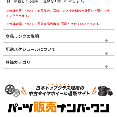
付・装着をする前にご連絡をお願いいたします。
※保証金額について：商品代金、送料、振込手数料の合計額を上限とさせ
ていただきます。
※保証期間について：原則商品到着後1週間とさせていただきます。
商品ランクの説明
※商品ランクは出品者の主観により判断しておりますので、あら
配送スケジュールについて
かじめご了承ください。
登録カテゴリ
ホイールランク
タイヤランク
スタッドレスタイヤホイールセット
N
N
スタッドレスタイヤホイールセット
21インチ
＞
新品・新品未使用品
新品・新品未使用品
新車外し品（新古
S
S
新車外し品（新古
品）、イボ・ライン
品）
付き