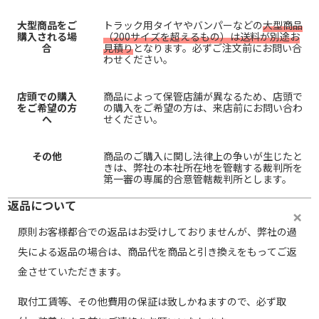
大型商品をご
トラック用タイヤやバンパーなどの
大型商品
購入される場
（200サイズを超えるもの）は送料が別途お
合
見積り
となります。必ずご注文前にお問い合
わせください。
店頭での購入
商品によって保管店舗が異なるため、店頭で
をご希望の方
の購入をご希望の方は、来店前にお問い合わ
へ
せください。
その他
商品のご購入に関し法律上の争いが生じたと
きは、弊社の本社所在地を管轄する裁判所を
第一審の専属的合意管轄裁判所とします。
返品について
原則お客様都合での返品はお受けしておりませんが、弊社の過
失による返品の場合は、商品代を商品と引き換えをもってご返
金させていただきます。
取付工賃等、その他費用の保証は致しかねますので、必ず取