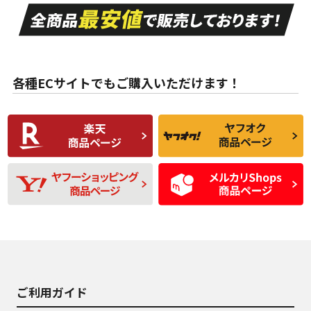
走行距離も少なく、
走行距離も少なく、
A
A
目立つ傷もほとんど
非常に状態の良い中
ない中古品
古品
目立たない程度の使
走行距離・偏磨耗は
B
B
用傷があるが、良質
少ない、劣化のほと
な中古品
んどない中古品
各種ECサイトでもご購入いただけます！
使用感や傷があり、
偏磨耗・劣化は感じ
C
C
比較的きれいな中古
られるが、使用に問
品
題のない中古品
残り溝も少なく、偏
使用感や目立つ傷が
D
D
磨耗がみられ、短期
あり、一般的な中古
間使用できるくらい
品
の中古品
使用感や大きな傷が
即タイヤ交換レベル
J
J
あり、落ちない汚れ
のタイヤ。ジャンク
がある。ジャンク品
品
ご利用ガイド