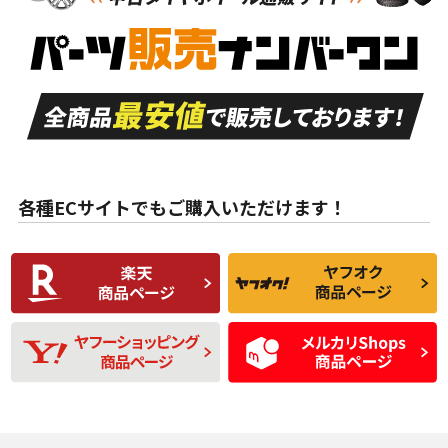
新車外し品（新古
S
S
新車外し品（新古
品）、イボ・ライン
品）
付き
走行距離も少なく、
走行距離も少なく、
A
A
目立つ傷もほとんど
非常に状態の良い中
ない中古品
古品
目立たない程度の使
走行距離・偏磨耗は
B
B
用傷があるが、良質
少ない、劣化のほと
な中古品
んどない中古品
各種ECサイトでもご購入いただけます！
使用感や傷があり、
偏磨耗・劣化は感じ
C
C
比較的きれいな中古
られるが、使用に問
品
題のない中古品
残り溝も少なく、偏
使用感や目立つ傷が
D
D
磨耗がみられ、短期
あり、一般的な中古
間使用できるくらい
品
の中古品
使用感や大きな傷が
即タイヤ交換レベル
J
J
あり、落ちない汚れ
のタイヤ。ジャンク
がある。ジャンク品
品