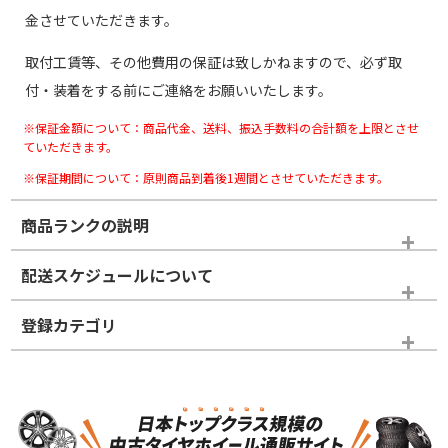
金させていただきます。
取付工賃等、その他費用の保証は致しかねますので、必ず取
付・装着をする前にご連絡をお願いいたします。
※保証金額について：商品代金、送料、振込手数料の合計額を上限とさせ
ていただきます。
※保証期間について：原則商品到着後1週間とさせていただきます。
商品ランクの説明
※商品ランクは出品者の主観により判断しておりますので、あら
配送スケジュールについて
かじめご了承ください。
登録カテゴリ
ホイールランク
タイヤランク
スタッドレスタイヤホイールセット
N
N
スタッドレスタイヤホイールセット
19インチ
＞
新品・新品未使用品
新品・新品未使用品