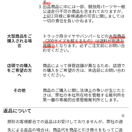
す。
出品商品に中には一部、競技用パーツや一般
公道走行不可の商品も含まれておりますが、
上記2.同様に車検通過の可否に関しましては
一切の責任を負いかねます。
大型商品をご
トラック用タイヤやバンパーなどの
大型商品
購入される場
（200サイズを超えるもの）は送料が別途お
合
見積り
となります。必ずご注文前にお問い合
わせください。
店頭での購入
商品によって保管店舗が異なるため、店頭で
をご希望の方
の購入をご希望の方は、来店前にお問い合わ
へ
せください。
その他
商品のご購入に関し法律上の争いが生じたと
きは、弊社の本社所在地を管轄する裁判所を
第一審の専属的合意管轄裁判所とします。
返品について
原則お客様都合での返品はお受けしておりませんが、弊社の過
失による返品の場合は、商品代を商品と引き換えをもってご返