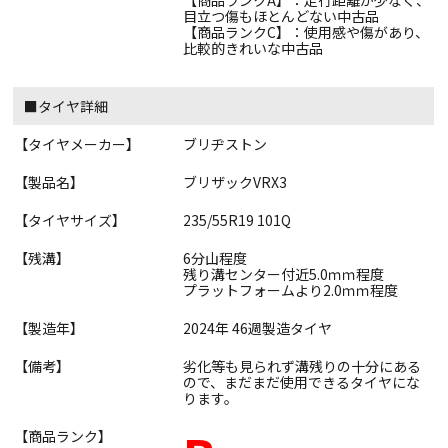
【商品ランクA】：走行距離が少なく、
目立つ傷もほとんどない中古品
【商品ランクC】：使用感や傷があり、
比較的きれいな中古品
■タイヤ詳細
【タイヤメーカー】
ブリヂストン
【製品名】
ブリザックVRX3
【タイヤサイズ】
235/55R19 101Q
【残溝】
6分山程度
残り溝センター付近5.0ｍｍ程度
プラットフォームより2.0ｍｍ程度
【製造年】
2024年 46週製造タイヤ
【備考】
劣化等も見られず溝残りの十分にある
ので、まだまだ使用できるタイヤにな
ります。
【商品ランク】