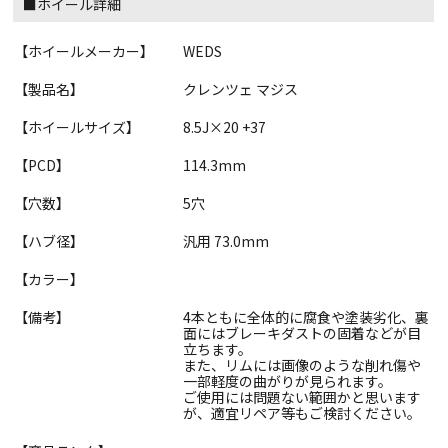
■ホイール詳細
【ホイールメーカー】
WEDS
【製品名】
クレンツェ マジス
【ホイールサイズ】
8.5J×20 +37
【PCD】
114.3mm
【穴数】
5穴
【ハブ径】
汎用 73.0mm
【カラー】
【備考】
4本ともに全体的に腐食や塗装劣化、裏
面にはブレーキダストの固着などが目
立ちます。
また、リムには画像のような削れ傷や
一部軽度の曲がりが見られます。
ご使用には問題ない範囲かと思います
が、適宜リペア等もご検討ください。