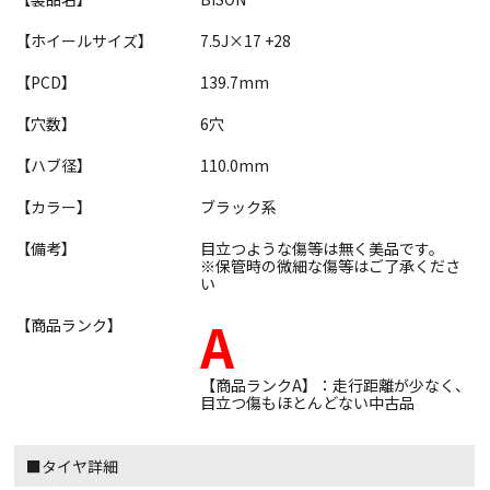
【ホイールサイズ】
7.5J×17 +28
【PCD】
139.7mm
【穴数】
6穴
【ハブ径】
110.0mm
【カラー】
ブラック系
【備考】
目立つような傷等は無く美品です。
※保管時の微細な傷等はご了承くださ
い
A
【商品ランク】
【商品ランクA】：走行距離が少なく、
目立つ傷もほとんどない中古品
■タイヤ詳細