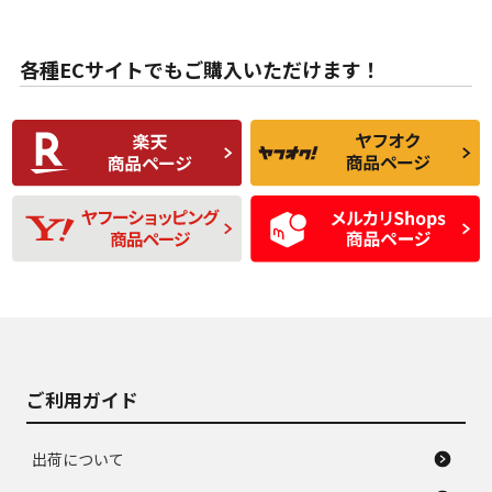
目立たない程度の使
走行距離・偏磨耗は
B
B
用傷があるが、良質
少ない、劣化のほと
な中古品
んどない中古品
各種ECサイトでもご購入いただけます！
使用感や傷があり、
偏磨耗・劣化は感じ
C
C
比較的きれいな中古
られるが、使用に問
品
題のない中古品
残り溝も少なく、偏
使用感や目立つ傷が
D
D
磨耗がみられ、短期
あり、一般的な中古
間使用できるくらい
品
の中古品
使用感や大きな傷が
即タイヤ交換レベル
J
J
あり、落ちない汚れ
のタイヤ。ジャンク
がある。ジャンク品
品
ご利用ガイド
出荷について