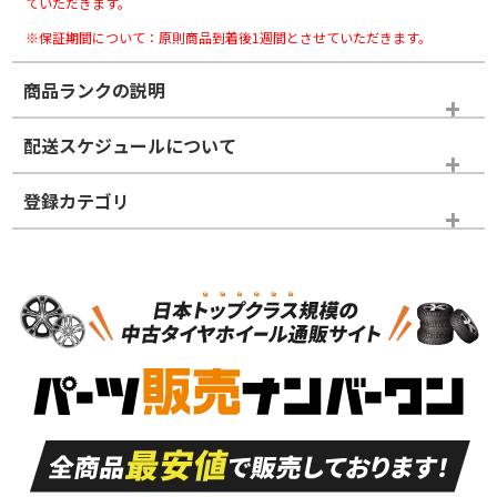
ていただきます。
※保証期間について：原則商品到着後1週間とさせていただきます。
商品ランクの説明
※商品ランクは出品者の主観により判断しておりますので、あら
配送スケジュールについて
かじめご了承ください。
登録カテゴリ
ホイールランク
タイヤランク
スタッドレスタイヤホイールセット
N
N
スタッドレスタイヤホイールセット
17インチ
＞
新品・新品未使用品
新品・新品未使用品
新車外し品（新古
S
S
新車外し品（新古
品）、イボ・ライン
品）
付き
走行距離も少なく、
走行距離も少なく、
A
A
目立つ傷もほとんど
非常に状態の良い中
ない中古品
古品