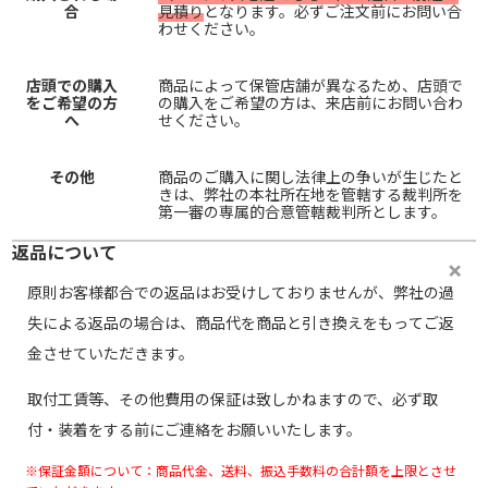
合
見積り
となります。必ずご注文前にお問い合
わせください。
店頭での購入
商品によって保管店舗が異なるため、店頭で
をご希望の方
の購入をご希望の方は、来店前にお問い合わ
へ
せください。
その他
商品のご購入に関し法律上の争いが生じたと
きは、弊社の本社所在地を管轄する裁判所を
第一審の専属的合意管轄裁判所とします。
返品について
原則お客様都合での返品はお受けしておりませんが、弊社の過
失による返品の場合は、商品代を商品と引き換えをもってご返
金させていただきます。
取付工賃等、その他費用の保証は致しかねますので、必ず取
付・装着をする前にご連絡をお願いいたします。
※保証金額について：商品代金、送料、振込手数料の合計額を上限とさせ