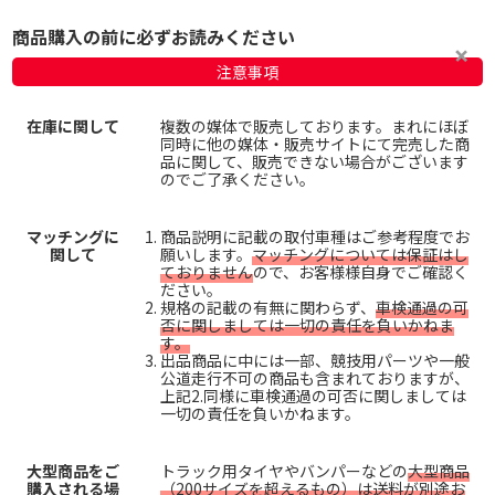
商品購入の前に必ずお読みください
注意事項
在庫に関して
複数の媒体で販売しております。まれにほぼ
同時に他の媒体・販売サイトにて完売した商
品に関して、販売できない場合がございます
のでご了承ください。
マッチングに
商品説明に記載の取付車種はご参考程度でお
関して
願いします。
マッチングについては保証はし
ておりません
ので、お客様様自身でご確認く
ださい。
規格の記載の有無に関わらず、
車検通過の可
否に関しましては一切の責任を負いかねま
す。
出品商品に中には一部、競技用パーツや一般
公道走行不可の商品も含まれておりますが、
上記2.同様に車検通過の可否に関しましては
一切の責任を負いかねます。
大型商品をご
トラック用タイヤやバンパーなどの
大型商品
購入される場
（200サイズを超えるもの）は送料が別途お