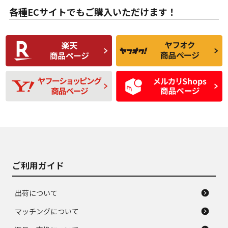
B
B
用傷があるが、良質
少ない、劣化のほと
な中古品
んどない中古品
各種ECサイトでもご購入いただけます！
使用感や傷があり、
偏磨耗・劣化は感じ
C
C
比較的きれいな中古
られるが、使用に問
品
題のない中古品
残り溝も少なく、偏
使用感や目立つ傷が
D
D
磨耗がみられ、短期
あり、一般的な中古
間使用できるくらい
品
の中古品
使用感や大きな傷が
即タイヤ交換レベル
J
J
あり、落ちない汚れ
のタイヤ。ジャンク
がある。ジャンク品
品
ご利用ガイド
出荷について
マッチングについて