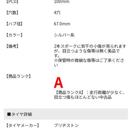
【PCD】
100mm
【穴数】
4穴
【ハブ径】
67.0mm
【カラー】
シルバー系
【備考】
2本スポークに若干の小傷が見られます
が、目立つような傷等は無く美品で
す。
※保管時の微細な傷等はご了承くださ
い
A
【商品ランク】
【商品ランクA】：走行距離が少なく、
目立つ傷もほとんどない中古品
■タイヤ詳細
【タイヤメーカー】
ブリヂストン