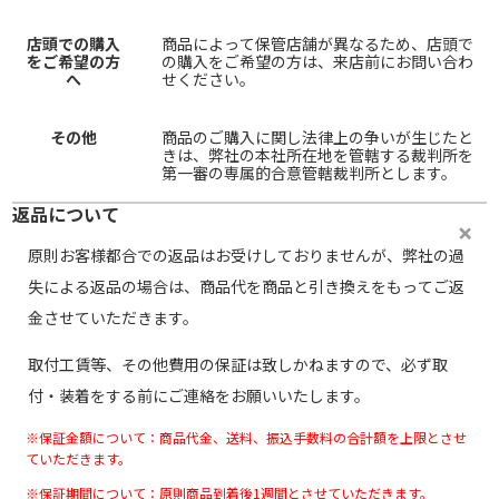
店頭での購入
商品によって保管店舗が異なるため、店頭で
をご希望の方
の購入をご希望の方は、来店前にお問い合わ
へ
せください。
その他
商品のご購入に関し法律上の争いが生じたと
きは、弊社の本社所在地を管轄する裁判所を
第一審の専属的合意管轄裁判所とします。
返品について
原則お客様都合での返品はお受けしておりませんが、弊社の過
失による返品の場合は、商品代を商品と引き換えをもってご返
金させていただきます。
取付工賃等、その他費用の保証は致しかねますので、必ず取
付・装着をする前にご連絡をお願いいたします。
※保証金額について：商品代金、送料、振込手数料の合計額を上限とさせ
ていただきます。
※保証期間について：原則商品到着後1週間とさせていただきます。