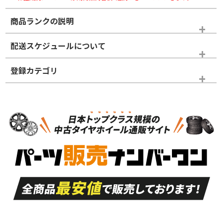
商品ランクの説明
※商品ランクは出品者の主観により判断しておりますので、あら
配送スケジュールについて
かじめご了承ください。
登録カテゴリ
ホイールランク
タイヤランク
スタッドレスタイヤホイールセット
N
N
スタッドレスタイヤホイールセット
14インチ以下
＞
新品・新品未使用品
新品・新品未使用品
新車外し品（新古
S
S
新車外し品（新古
品）、イボ・ライン
品）
付き
走行距離も少なく、
走行距離も少なく、
A
A
目立つ傷もほとんど
非常に状態の良い中
ない中古品
古品
目立たない程度の使
走行距離・偏磨耗は