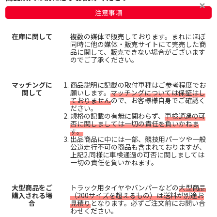
注意事項
在庫に関して
複数の媒体で販売しております。まれにほぼ
同時に他の媒体・販売サイトにて完売した商
品に関して、販売できない場合がございます
のでご了承ください。
マッチングに
商品説明に記載の取付車種はご参考程度でお
関して
願いします。
マッチングについては保証はし
ておりません
ので、お客様様自身でご確認く
ださい。
規格の記載の有無に関わらず、
車検通過の可
否に関しましては一切の責任を負いかねま
す。
出品商品に中には一部、競技用パーツや一般
公道走行不可の商品も含まれておりますが、
上記2.同様に車検通過の可否に関しましては
一切の責任を負いかねます。
大型商品をご
トラック用タイヤやバンパーなどの
大型商品
購入される場
（200サイズを超えるもの）は送料が別途お
合
見積り
となります。必ずご注文前にお問い合
わせください。