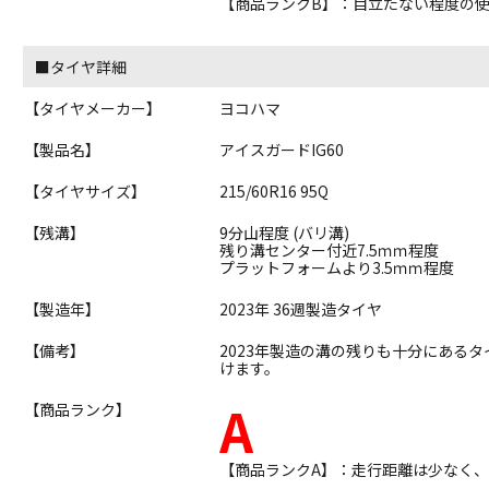
【商品ランクB】：目立たない程度の
■タイヤ詳細
【タイヤメーカー】
ヨコハマ
【製品名】
アイスガードIG60
【タイヤサイズ】
215/60R16 95Q
【残溝】
9分山程度 (バリ溝)
残り溝センター付近7.5ｍｍ程度
プラットフォームより3.5ｍｍ程度
【製造年】
2023年 36週製造タイヤ
【備考】
2023年製造の溝の残りも十分にある
けます。
A
【商品ランク】
【商品ランクA】：走行距離は少なく