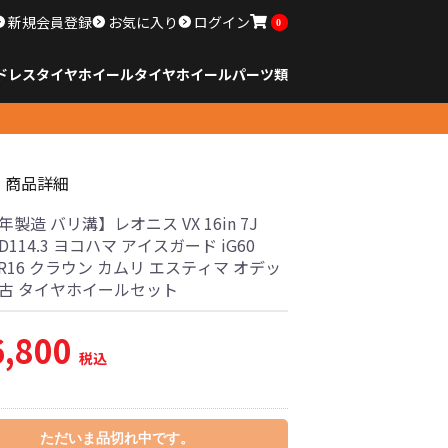
新規会員登録
お気に入り
ログイン
0
ドレスタイヤホイール
タイヤ
ホイール
パーツ類
のサイズ
ンチ以下
チ
チ
チ
チ
チ
チ
チ
チ
ンチ以上
すべてのサイズ
14インチ以下
15インチ
16インチ
17インチ
18インチ
19インチ
20インチ
21インチ
22インチ
23インチ以上
すべてのサイズ
14インチ以下
15インチ
16インチ
17インチ
18インチ
19インチ
20インチ
21インチ
22インチ
23インチ以上
すべてのパーツ
商品詳細
3年製造 バリ溝】レオニス VX 16in 7J
CD114.3 ヨコハマ アイスガード iG60
60R16 クラウン カムリ エスティマ オデッ
中古 タイヤホイールセット
6,800
税込
ただいま品切れ中です。