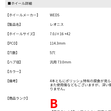
■ホイール詳細
【ホイールメーカー】
WEDS
【製品名】
レオニス
【ホイールサイズ】
7.0J×16 +42
【PCD】
114.3mm
【穴数】
5穴
【ハブ径】
汎用 73.0mm
【カラー】
【備考】
4本ともにポリッシュ特有の腐食が見ら
また使用傷などもございますが、深い
りません。
B
【商品ランク】