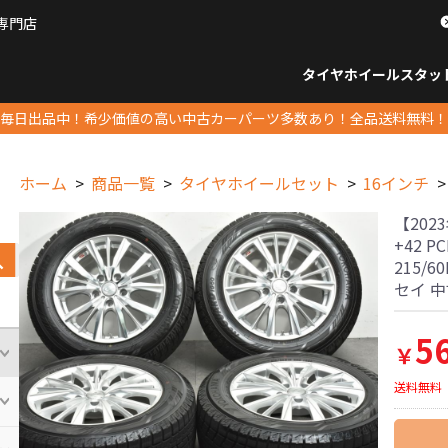
専門店
パーツ販売ナンバーワン
タイヤホイール
スタッ
すべてのサイズ
14インチ以下
15インチ
16インチ
17インチ
18インチ
19インチ
20インチ
21インチ
22インチ
23インチ以上
すべて
14イ
15イン
16イン
17イン
18イン
19イン
20イン
21イン
22イン
23イ
毎日出品中！希少価値の高い中古カーパーツ多数あり！全品送料無料！
ホーム
商品一覧
タイヤホイールセット
16インチ
【202
+42 P
215/
セイ 
5
￥
送料無料