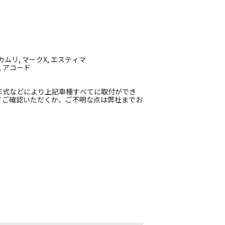
 カムリ, マークX, エスティマ
, アコード
年式などにより上記車種すべてに取付ができ
てご確認いただくか、ご不明な点は弊社までお