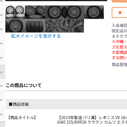
入金確
限定品の
拡大イメージを表示する
ますの
※沖縄・
ズを超え
大型商
ずお問
商品管
この商品について
■商品詳細
【商品タイトル】
【2023年製造 バリ溝】レオニス VX 16in
iG60 215/60R16 クラウン カムリ 