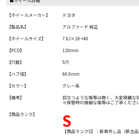
■ホイール詳細
【ホイールメーカー】
トヨタ
【製品名】
アルファード 純正
【ホイールサイズ】
7.0J×18 +40
【PCD】
120mm
【穴数】
5穴
【ハブ径】
60.0mm
【カラー】
グレー系
【備考】
目立つような傷等は無く、大変綺麗な
※保管時の微細な傷等はご了承くださ
S
【商品ランク】
【商品ランクS】：新車外し品（新古品