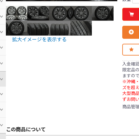
拡大イメージを表示する
入金確
限定品の
ますの
※沖縄・
ズを超え
大型商
ずお問
商品管
この商品について