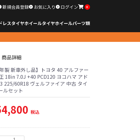
新規会員登録
お気に入り
ログイン
0
ドレスタイヤホイール
タイヤ
ホイール
パーツ類
のサイズ
ンチ以下
チ
チ
チ
チ
チ
チ
チ
チ
ンチ以上
すべてのサイズ
14インチ以下
15インチ
16インチ
17インチ
18インチ
19インチ
20インチ
21インチ
22インチ
23インチ以上
すべてのサイズ
14インチ以下
15インチ
16インチ
17インチ
18インチ
19インチ
20インチ
21インチ
22インチ
23インチ以上
すべてのパーツ
商品詳細
6年製 新車外し品】トヨタ 40 アルファー
正 18in 7.0J +40 PCD120 ヨコハマ アド
03 225/60R18 ヴェルファイア 中古 タイ
ールセット
54,800
税込