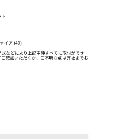
ット
イア (40)
年式などにより上記車種すべてに取付ができ
てご確認いただくか、ご不明な点は弊社までお