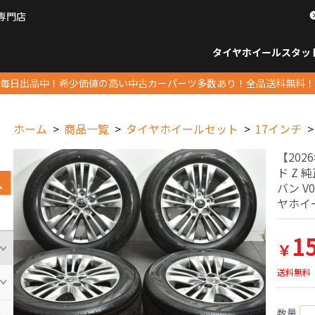
専門店
パーツ販売ナンバーワン
タイヤホイール
スタッ
すべてのサイズ
14インチ以下
15インチ
16インチ
17インチ
18インチ
19インチ
20インチ
21インチ
22インチ
23インチ以上
すべて
14イ
15イン
16イン
17イン
18イン
19イン
20イン
21イン
22イン
23イ
毎日出品中！希少価値の高い中古カーパーツ多数あり！全品送料無料！
ホーム
商品一覧
タイヤホイールセット
17インチ
【202
ド Z 純
バン V
ヤホイ
1
￥
送料無料
数量