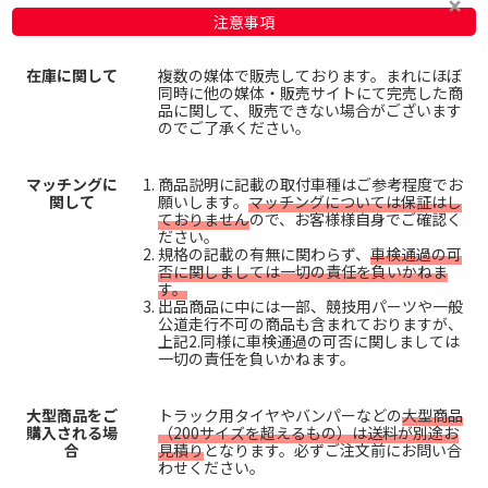
注意事項
在庫に関して
複数の媒体で販売しております。まれにほぼ
同時に他の媒体・販売サイトにて完売した商
品に関して、販売できない場合がございます
のでご了承ください。
マッチングに
商品説明に記載の取付車種はご参考程度でお
関して
願いします。
マッチングについては保証はし
ておりません
ので、お客様様自身でご確認く
ださい。
規格の記載の有無に関わらず、
車検通過の可
否に関しましては一切の責任を負いかねま
す。
出品商品に中には一部、競技用パーツや一般
公道走行不可の商品も含まれておりますが、
上記2.同様に車検通過の可否に関しましては
一切の責任を負いかねます。
大型商品をご
トラック用タイヤやバンパーなどの
大型商品
購入される場
（200サイズを超えるもの）は送料が別途お
合
見積り
となります。必ずご注文前にお問い合
わせください。