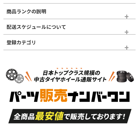
商品ランクの説明
※商品ランクは出品者の主観により判断しておりますので、あら
配送スケジュールについて
かじめご了承ください。
登録カテゴリ
ホイールランク
タイヤランク
タイヤホイールセット
N
N
タイヤホイールセット
18インチ
＞
新品・新品未使用品
新品・新品未使用品
新車外し品（新古
S
S
新車外し品（新古
品）、イボ・ライン
品）
付き
走行距離も少なく、
走行距離も少なく、
A
A
目立つ傷もほとんど
非常に状態の良い中
ない中古品
古品
目立たない程度の使
走行距離・偏磨耗は
B
B
用傷があるが、良質
少ない、劣化のほと