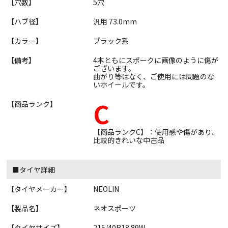
【穴数】
5穴
【ハブ径】
汎用 73.0mm
【カラー】
ブラック系
【備考】
4本ともにスポークに画像のように傷が
ございます。
曲がり等はなく、ご使用には問題のな
いホイールです。
C
【商品ランク】
【商品ランクC】：使用感や傷があり、
比較的きれいな中古品
■タイヤ詳細
【タイヤメーカー】
NEOLIN
【製品名】
ネオスポーツ
【タイヤサイズ】
215/40R18 89W