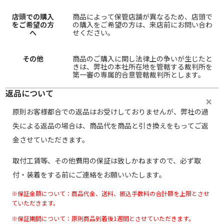
店頭での購入
商品によって保管店舗が異なるため、店頭で
をご希望の方
の購入をご希望の方は、来店前にお問い合わ
へ
せください。
その他
商品のご購入に関し法律上の争いが生じたと
きは、弊社の本社所在地を管轄する裁判所を
第一審の専属的合意管轄裁判所とします。
返品について
原則お客様都合での返品はお受けしておりませんが、弊社の過
失による返品の場合は、商品代を商品と引き換えをもってご返
金させていただきます。
取付工賃等、その他費用の保証は致しかねますので、必ず取
付・装着をする前にご連絡をお願いいたします。
※保証金額について：商品代金、送料、振込手数料の合計額を上限とさせ
ていただきます。
※保証期間について：原則商品到着後1週間とさせていただきます。