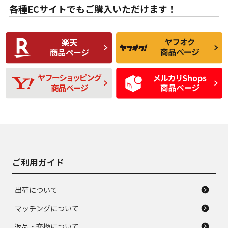
な中古品
んどない中古品
各種ECサイトでもご購入いただけます！
使用感や傷があり、
偏磨耗・劣化は感じ
C
C
比較的きれいな中古
られるが、使用に問
品
題のない中古品
残り溝も少なく、偏
使用感や目立つ傷が
D
D
磨耗がみられ、短期
あり、一般的な中古
間使用できるくらい
品
の中古品
使用感や大きな傷が
即タイヤ交換レベル
J
J
あり、落ちない汚れ
のタイヤ。ジャンク
がある。ジャンク品
品
ご利用ガイド
出荷について
マッチングについて
返品・交換について