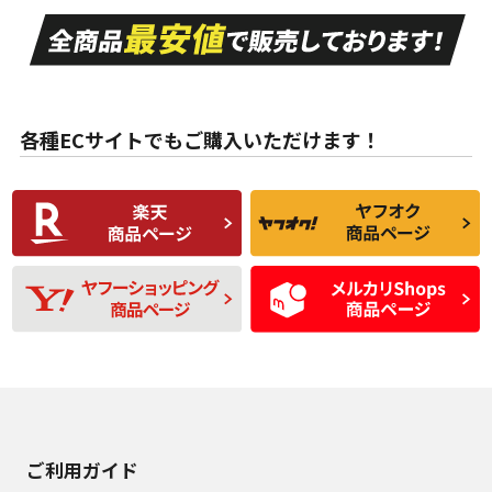
走行距離も少なく、
走行距離も少なく、
A
A
目立つ傷もほとんど
非常に状態の良い中
ない中古品
古品
目立たない程度の使
走行距離・偏磨耗は
B
B
用傷があるが、良質
少ない、劣化のほと
な中古品
んどない中古品
各種ECサイトでもご購入いただけます！
使用感や傷があり、
偏磨耗・劣化は感じ
C
C
比較的きれいな中古
られるが、使用に問
品
題のない中古品
残り溝も少なく、偏
使用感や目立つ傷が
D
D
磨耗がみられ、短期
あり、一般的な中古
間使用できるくらい
品
の中古品
使用感や大きな傷が
即タイヤ交換レベル
J
J
あり、落ちない汚れ
のタイヤ。ジャンク
がある。ジャンク品
品
ご利用ガイド