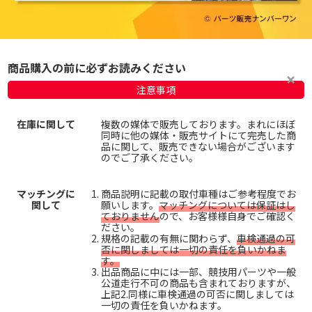
商品購入の前に必ずお読みください
注意事項
在庫に関して
複数の媒体で販売しております。まれにほぼ
同時に他の媒体・販売サイトにて完売した商
品に関して、販売できない場合がございます
のでご了承ください。
マッチングに
商品説明に記載の取付車種はご参考程度でお
関して
願いします。
マッチングについては保証はし
ておりません
ので、お客様様自身でご確認く
ださい。
規格の記載の有無に関わらず、
車検通過の可
否に関しましては一切の責任を負いかねま
す。
出品商品に中には一部、競技用パーツや一般
公道走行不可の商品も含まれておりますが、
上記2.同様に車検通過の可否に関しましては
一切の責任を負いかねます。