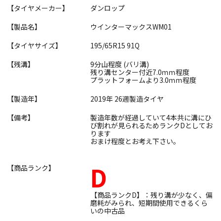
【タイヤメーカー】
ダンロップ
【製品名】
ウインターマックスWM01
【タイヤサイズ】
195/65R15 91Q
【残溝】
9分山程度 (バリ溝)
残り溝センター付近7.0ｍｍ程度
プラットフォームより3.0ｍｍ程度
【製造年】
2019年 26週製造タイヤ
【備考】
製造年数が経過していて4本共に溝にひ
び割れが見られるためランクDとしてお
ります
おまけ程度とお考え下さい。
D
【商品ランク】
【商品ランクD】：残り溝が少なく、偏
磨耗がみられ、短期間使用できるくら
いの中古品