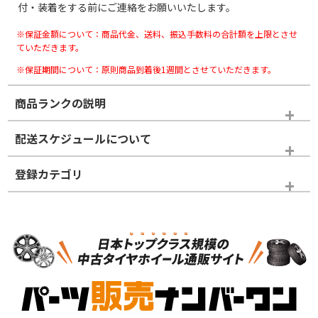
付・装着をする前にご連絡をお願いいたします。
※保証金額について：商品代金、送料、振込手数料の合計額を上限とさせ
ていただきます。
※保証期間について：原則商品到着後1週間とさせていただきます。
商品ランクの説明
※商品ランクは出品者の主観により判断しておりますので、あら
配送スケジュールについて
かじめご了承ください。
登録カテゴリ
ホイールランク
タイヤランク
スタッドレスタイヤホイールセット
N
N
スタッドレスタイヤホイールセット
15インチ
＞
新品・新品未使用品
新品・新品未使用品
新車外し品（新古
S
S
新車外し品（新古
品）、イボ・ライン
品）
付き