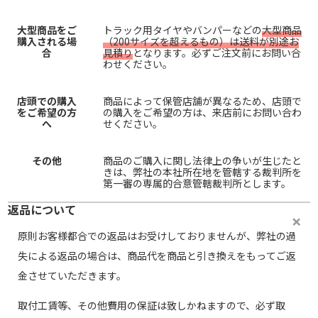
大型商品をご
トラック用タイヤやバンパーなどの
大型商品
購入される場
（200サイズを超えるもの）は送料が別途お
合
見積り
となります。必ずご注文前にお問い合
わせください。
店頭での購入
商品によって保管店舗が異なるため、店頭で
をご希望の方
の購入をご希望の方は、来店前にお問い合わ
へ
せください。
その他
商品のご購入に関し法律上の争いが生じたと
きは、弊社の本社所在地を管轄する裁判所を
第一審の専属的合意管轄裁判所とします。
返品について
原則お客様都合での返品はお受けしておりませんが、弊社の過
失による返品の場合は、商品代を商品と引き換えをもってご返
金させていただきます。
取付工賃等、その他費用の保証は致しかねますので、必ず取