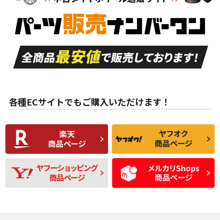
新車外し品（新古
S
S
新車外し品（新古
品）、イボ・ライン
品）
付き
走行距離も少なく、
走行距離も少なく、
A
A
目立つ傷もほとんど
非常に状態の良い中
ない中古品
古品
目立たない程度の使
走行距離・偏磨耗は
B
B
用傷があるが、良質
少ない、劣化のほと
な中古品
んどない中古品
各種ECサイトでもご購入いただけます！
使用感や傷があり、
偏磨耗・劣化は感じ
C
C
比較的きれいな中古
られるが、使用に問
品
題のない中古品
残り溝も少なく、偏
使用感や目立つ傷が
D
D
磨耗がみられ、短期
あり、一般的な中古
間使用できるくらい
品
の中古品
使用感や大きな傷が
即タイヤ交換レベル
J
J
あり、落ちない汚れ
のタイヤ。ジャンク
がある。ジャンク品
品