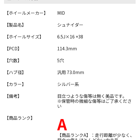
【ホイールメーカー】
MID
【製品名】
シュナイダー
【ホイールサイズ】
6.5J×16 +38
【PCD】
114.3mm
【穴数】
5穴
【ハブ径】
汎用 73.0mm
【カラー】
シルバー系
【備考】
目立つような傷等は無く美品です。
※保管時の微細な傷等はご了承くださ
い
A
【商品ランク】
【商品ランクA】：走行距離が少なく、