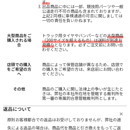
す。
出品商品に中には一部、競技用パーツや一般
公道走行不可の商品も含まれておりますが、
上記2.同様に車検通過の可否に関しましては
一切の責任を負いかねます。
大型商品をご
トラック用タイヤやバンパーなどの
大型商品
購入される場
（200サイズを超えるもの）は送料が別途お
合
見積り
となります。必ずご注文前にお問い合
わせください。
店頭での購入
商品によって保管店舗が異なるため、店頭で
をご希望の方
の購入をご希望の方は、来店前にお問い合わ
へ
せください。
その他
商品のご購入に関し法律上の争いが生じたと
きは、弊社の本社所在地を管轄する裁判所を
第一審の専属的合意管轄裁判所とします。
返品について
原則お客様都合での返品はお受けしておりませんが、弊社の過
失による返品の場合は、商品代を商品と引き換えをもってご返