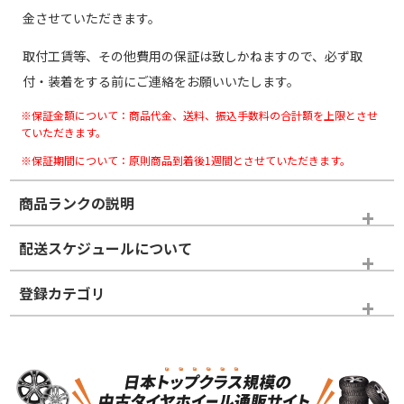
金させていただきます。
取付工賃等、その他費用の保証は致しかねますので、必ず取
付・装着をする前にご連絡をお願いいたします。
※保証金額について：商品代金、送料、振込手数料の合計額を上限とさせ
ていただきます。
※保証期間について：原則商品到着後1週間とさせていただきます。
商品ランクの説明
※商品ランクは出品者の主観により判断しておりますので、あら
配送スケジュールについて
かじめご了承ください。
登録カテゴリ
ホイールランク
タイヤランク
スタッドレスタイヤホイールセット
N
N
スタッドレスタイヤホイールセット
16インチ
＞
新品・新品未使用品
新品・新品未使用品