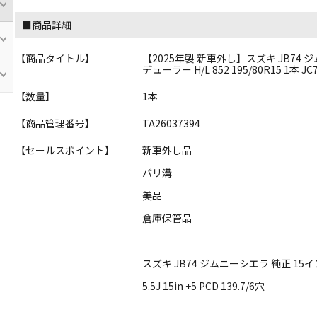
■商品詳細
【商品タイトル】
【2025年製 新車外し】スズキ JB74 ジムニーシ
デューラー H/L 852 195/80R15 1本 J
【数量】
1本
【商品管理番号】
TA26037394
【セールスポイント】
新車外し品
バリ溝
美品
倉庫保管品
スズキ JB74 ジムニーシエラ 純正 1
5.5J 15in +5 PCD 139.7/6穴