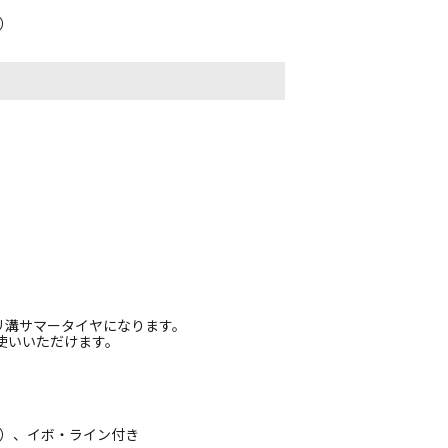
）
リ溝サマータイヤになります。
お使いいただけます。
品）、イボ・ライン付き