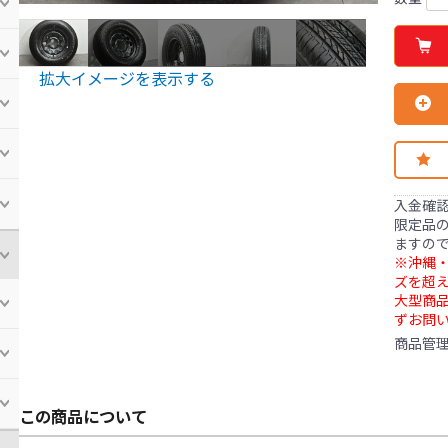
拡大イメージを表示する
入金確
限定品の
ますの
※沖縄・
ズを超え
大型商
ずお問
商品管
この商品について