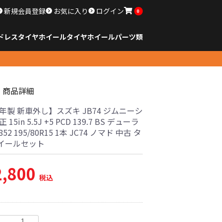
新規会員登録
お気に入り
ログイン
0
ドレスタイヤホイール
タイヤ
ホイール
パーツ類
のサイズ
ンチ以下
チ
チ
チ
チ
チ
チ
チ
チ
ンチ以上
すべてのサイズ
14インチ以下
15インチ
16インチ
17インチ
18インチ
19インチ
20インチ
21インチ
22インチ
23インチ以上
すべてのサイズ
14インチ以下
15インチ
16インチ
17インチ
18インチ
19インチ
20インチ
21インチ
22インチ
23インチ以上
すべてのパーツ
商品詳細
5年製 新車外し】スズキ JB74 ジムニーシ
 15in 5.5J +5 PCD 139.7 BS デューラ
 852 195/80R15 1本 JC74 ノマド 中古 タ
イールセット
2,800
税込