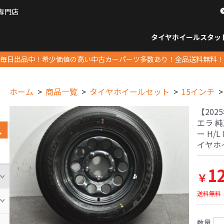
専門店
パーツ販売ナンバーワン
タイヤホイール
スタッ
すべてのサイズ
14インチ以下
15インチ
16インチ
17インチ
18インチ
19インチ
20インチ
21インチ
22インチ
23インチ以上
すべて
14イ
15イン
16イン
17イン
18イン
19イン
20イン
21イン
22イン
23イ
毎日出品中！希少価値の高い中古カーパーツ多数あり！全品送料無料！
ホーム
商品一覧
タイヤホイールセット
15インチ
【202
エラ 純正
ー H/L
イヤホ
1
￥
送料無料
数量