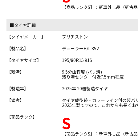
【商品ランクS】：新車外し品（新古品
■タイヤ詳細
【タイヤメーカー】
ブリヂストン
【製品名】
デューラーH/L 852
【タイヤサイズ】
195/80R15 91S
【残溝】
9.5分山程度 (バリ溝)
残り溝センター付近7.5ｍｍ程度
【製造年】
2025年 20週製造タイヤ
【備考】
タイヤ成型跡・カラーライン付の超バ
2025年製ですので、これからも長く
S
【商品ランク】
【商品ランクS】：新車外し品（新古