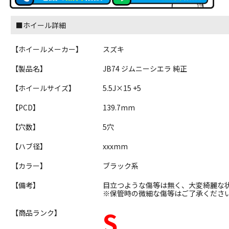
■ホイール詳細
【ホイールメーカー】
スズキ
【製品名】
JB74 ジムニーシエラ 純正
【ホイールサイズ】
5.5J×15 +5
【PCD】
139.7mm
【穴数】
5穴
【ハブ径】
xxxmm
【カラー】
ブラック系
【備考】
目立つような傷等は無く、大変綺麗な
※保管時の微細な傷等はご了承くださ
S
【商品ランク】