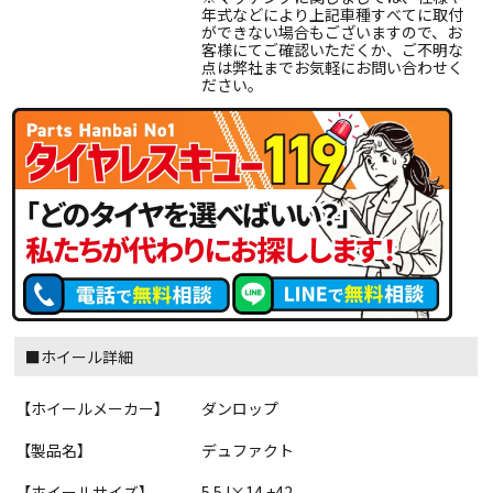
年式などにより上記車種すべてに取付
ができない場合もございますので、お
客様にてご確認いただくか、ご不明な
点は弊社までお気軽にお問い合わせく
ださい。
■ホイール詳細
【ホイールメーカー】
ダンロップ
【製品名】
デュファクト
【ホイールサイズ】
5.5J×14 +42