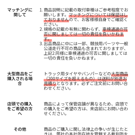
マッチングに
商品説明に記載の取付車種はご参考程度でお
関して
願いします。
マッチングについては保証はし
ておりません
ので、お客様様自身でご確認く
ださい。
規格の記載の有無に関わらず、
車検通過の可
否に関しましては一切の責任を負いかねま
す。
出品商品に中には一部、競技用パーツや一般
公道走行不可の商品も含まれておりますが、
上記2.同様に車検通過の可否に関しましては
一切の責任を負いかねます。
大型商品をご
トラック用タイヤやバンパーなどの
大型商品
購入される場
（200サイズを超えるもの）は送料が別途お
合
見積り
となります。必ずご注文前にお問い合
わせください。
店頭での購入
商品によって保管店舗が異なるため、店頭で
をご希望の方
の購入をご希望の方は、来店前にお問い合わ
へ
せください。
その他
商品のご購入に関し法律上の争いが生じたと
きは、弊社の本社所在地を管轄する裁判所を