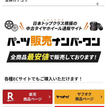
ホイールランク
タイヤランク
スタッドレスタイヤホイールセット
N
N
スタッドレスタイヤホイールセット
14インチ以下
＞
新品・新品未使用品
新品・新品未使用品
新車外し品（新古
S
S
新車外し品（新古
品）、イボ・ライン
品）
付き
走行距離も少なく、
走行距離も少なく、
A
A
目立つ傷もほとんど
非常に状態の良い中
ない中古品
古品
目立たない程度の使
走行距離・偏磨耗は
B
B
用傷があるが、良質
少ない、劣化のほと
な中古品
んどない中古品
各種ECサイトでもご購入いただけます！
使用感や傷があり、
偏磨耗・劣化は感じ
C
C
比較的きれいな中古
られるが、使用に問
品
題のない中古品
残り溝も少なく、偏