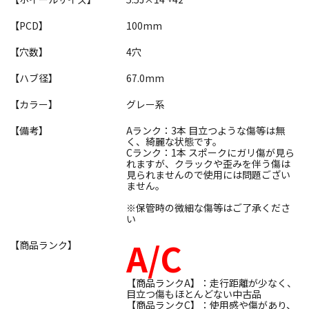
【PCD】
100mm
【穴数】
4穴
【ハブ径】
67.0mm
【カラー】
グレー系
【備考】
Aランク：3本 目立つような傷等は無
く、綺麗な状態です。
Cランク：1本 スポークにガリ傷が見ら
れますが、クラックや歪みを伴う傷は
見られませんので使用には問題ござい
ません。
※保管時の微細な傷等はご了承くださ
い
A/C
【商品ランク】
【商品ランクA】：走行距離が少なく、
目立つ傷もほとんどない中古品
【商品ランクC】：使用感や傷があり、