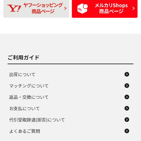
使用感や目立つ傷が
D
D
磨耗がみられ、短期
あり、一般的な中古
間使用できるくらい
品
の中古品
使用感や大きな傷が
即タイヤ交換レベル
J
J
あり、落ちない汚れ
のタイヤ。ジャンク
がある。ジャンク品
品
ご利用ガイド
出荷について
マッチングについて
返品・交換について
お支払について
代引受取辞退(拒否)について
よくあるご質問