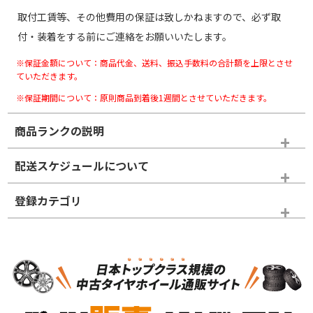
取付工賃等、その他費用の保証は致しかねますので、必ず取
付・装着をする前にご連絡をお願いいたします。
※保証金額について：商品代金、送料、振込手数料の合計額を上限とさせ
ていただきます。
※保証期間について：原則商品到着後1週間とさせていただきます。
商品ランクの説明
※商品ランクは出品者の主観により判断しておりますので、あら
配送スケジュールについて
かじめご了承ください。
登録カテゴリ
ホイールランク
タイヤランク
スタッドレスタイヤホイールセット
N
N
スタッドレスタイヤホイールセット
14インチ以下
＞
新品・新品未使用品
新品・新品未使用品
新車外し品（新古
S
S
新車外し品（新古
品）、イボ・ライン
品）