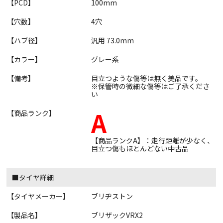
【PCD】
100mm
【穴数】
4穴
【ハブ径】
汎用 73.0mm
【カラー】
グレー系
【備考】
目立つような傷等は無く美品です。
※保管時の微細な傷等はご了承くださ
い
A
【商品ランク】
【商品ランクA】：走行距離が少なく、
目立つ傷もほとんどない中古品
■タイヤ詳細
【タイヤメーカー】
ブリヂストン
【製品名】
ブリザックVRX2