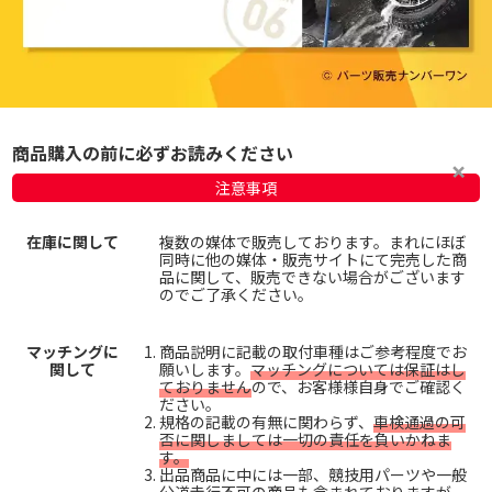
商品購入の前に必ずお読みください
注意事項
在庫に関して
複数の媒体で販売しております。まれにほぼ
同時に他の媒体・販売サイトにて完売した商
品に関して、販売できない場合がございます
のでご了承ください。
マッチングに
商品説明に記載の取付車種はご参考程度でお
関して
願いします。
マッチングについては保証はし
ておりません
ので、お客様様自身でご確認く
ださい。
規格の記載の有無に関わらず、
車検通過の可
否に関しましては一切の責任を負いかねま
す。
出品商品に中には一部、競技用パーツや一般