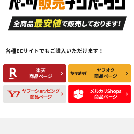
付き
走行距離も少なく、
走行距離も少なく、
A
A
目立つ傷もほとんど
非常に状態の良い中
ない中古品
古品
目立たない程度の使
走行距離・偏磨耗は
B
B
用傷があるが、良質
少ない、劣化のほと
な中古品
んどない中古品
各種ECサイトでもご購入いただけます！
使用感や傷があり、
偏磨耗・劣化は感じ
C
C
比較的きれいな中古
られるが、使用に問
品
題のない中古品
残り溝も少なく、偏
使用感や目立つ傷が
D
D
磨耗がみられ、短期
あり、一般的な中古
間使用できるくらい
品
の中古品
使用感や大きな傷が
即タイヤ交換レベル
J
J
あり、落ちない汚れ
のタイヤ。ジャンク
がある。ジャンク品
品