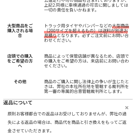
公道走行不可の商品も含まれておりますが、
上記2.同様に車検通過の可否に関しましては
一切の責任を負いかねます。
大型商品をご
トラック用タイヤやバンパーなどの
大型商品
購入される場
（200サイズを超えるもの）は送料が別途お
合
見積り
となります。必ずご注文前にお問い合
わせください。
店頭での購入
商品によって保管店舗が異なるため、店頭で
をご希望の方
の購入をご希望の方は、来店前にお問い合わ
へ
せください。
その他
商品のご購入に関し法律上の争いが生じたと
きは、弊社の本社所在地を管轄する裁判所を
第一審の専属的合意管轄裁判所とします。
返品について
原則お客様都合での返品はお受けしておりませんが、弊社の過
失による返品の場合は、商品代を商品と引き換えをもってご返
金させていただきます。