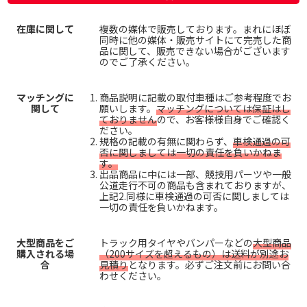
在庫に関して
複数の媒体で販売しております。まれにほぼ
同時に他の媒体・販売サイトにて完売した商
品に関して、販売できない場合がございます
のでご了承ください。
マッチングに
商品説明に記載の取付車種はご参考程度でお
関して
願いします。
マッチングについては保証はし
ておりません
ので、お客様様自身でご確認く
ださい。
規格の記載の有無に関わらず、
車検通過の可
否に関しましては一切の責任を負いかねま
す。
出品商品に中には一部、競技用パーツや一般
公道走行不可の商品も含まれておりますが、
上記2.同様に車検通過の可否に関しましては
一切の責任を負いかねます。
大型商品をご
トラック用タイヤやバンパーなどの
大型商品
購入される場
（200サイズを超えるもの）は送料が別途お
合
見積り
となります。必ずご注文前にお問い合
わせください。