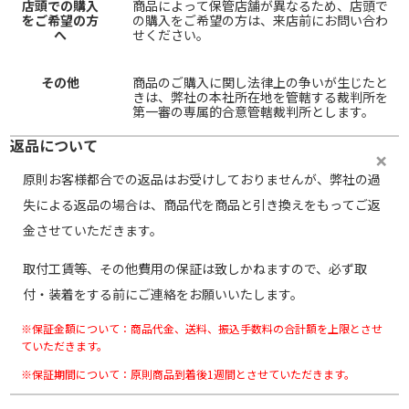
店頭での購入
商品によって保管店舗が異なるため、店頭で
をご希望の方
の購入をご希望の方は、来店前にお問い合わ
へ
せください。
その他
商品のご購入に関し法律上の争いが生じたと
きは、弊社の本社所在地を管轄する裁判所を
第一審の専属的合意管轄裁判所とします。
返品について
原則お客様都合での返品はお受けしておりませんが、弊社の過
失による返品の場合は、商品代を商品と引き換えをもってご返
金させていただきます。
取付工賃等、その他費用の保証は致しかねますので、必ず取
付・装着をする前にご連絡をお願いいたします。
※保証金額について：商品代金、送料、振込手数料の合計額を上限とさせ
ていただきます。
※保証期間について：原則商品到着後1週間とさせていただきます。