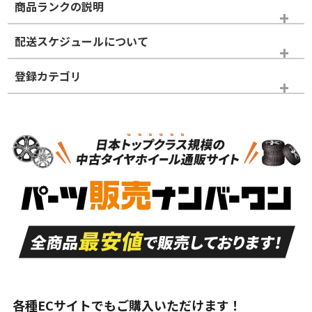
商品ランクの説明
※商品ランクは出品者の主観により判断しておりますので、あら
配送スケジュールについて
かじめご了承ください。
登録カテゴリ
ホイールランク
タイヤランク
ホイールのみ
N
N
ホイールのみ
18インチ
＞
新品・新品未使用品
新品・新品未使用品
新車外し品（新古
S
S
新車外し品（新古
品）、イボ・ライン
品）
付き
走行距離も少なく、
走行距離も少なく、
A
A
目立つ傷もほとんど
非常に状態の良い中
ない中古品
古品
目立たない程度の使
走行距離・偏磨耗は
B
B
用傷があるが、良質
少ない、劣化のほと
な中古品
んどない中古品
各種ECサイトでもご購入いただけます！