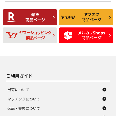
使用感や傷があり、
偏磨耗・劣化は感じ
C
C
比較的きれいな中古
られるが、使用に問
品
題のない中古品
残り溝も少なく、偏
使用感や目立つ傷が
D
D
磨耗がみられ、短期
あり、一般的な中古
間使用できるくらい
品
の中古品
使用感や大きな傷が
即タイヤ交換レベル
J
J
あり、落ちない汚れ
のタイヤ。ジャンク
がある。ジャンク品
品
ご利用ガイド
出荷について
マッチングについて
返品・交換について