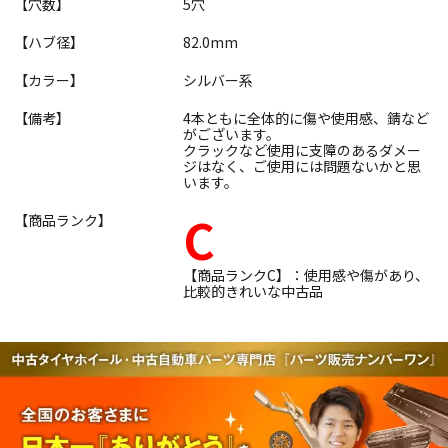
【穴数】
5穴
【ハブ径】
82.0mm
【カラー】
シルバー系
【備考】
4本ともに全体的に傷や使用感、錆など
がございます。
クラックなど使用に支障のあるダメー
ジはなく、ご使用には問題ないかと思
います。
C
【商品ランク】
【商品ランクC】：使用感や傷があり、
比較的きれいな中古品