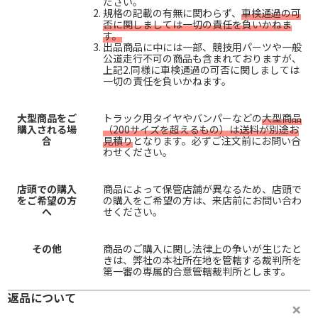
ださい。
規格の記載の有無に関わらず、
車検通過の可
否に関しましては一切の責任を負いかねま
す。
出品商品に中には一部、競技用パーツや一般
公道走行不可の商品も含まれておりますが、
上記2.同様に車検通過の可否に関しましては
一切の責任を負いかねます。
大型商品をご
トラック用タイヤやバンパーなどの
大型商品
購入される場
（200サイズを超えるもの）は送料が別途お
合
見積り
となります。必ずご注文前にお問い合
わせください。
店頭での購入
商品によって保管店舗が異なるため、店頭で
をご希望の方
の購入をご希望の方は、来店前にお問い合わ
へ
せください。
その他
商品のご購入に関し法律上の争いが生じたと
きは、弊社の本社所在地を管轄する裁判所を
第一審の専属的合意管轄裁判所とします。
返品について