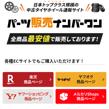
新車外し品（新古
S
S
新車外し品（新古
品）、イボ・ライン
品）
付き
走行距離も少なく、
走行距離も少なく、
A
A
目立つ傷もほとんど
非常に状態の良い中
ない中古品
古品
目立たない程度の使
走行距離・偏磨耗は
B
B
用傷があるが、良質
少ない、劣化のほと
な中古品
んどない中古品
各種ECサイトでもご購入いただけます！
使用感や傷があり、
偏磨耗・劣化は感じ
C
C
比較的きれいな中古
られるが、使用に問
品
題のない中古品
残り溝も少なく、偏
使用感や目立つ傷が
D
D
磨耗がみられ、短期
あり、一般的な中古
間使用できるくらい
品
の中古品