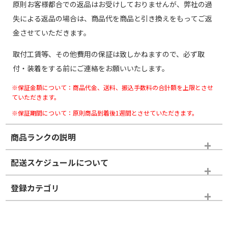
原則お客様都合での返品はお受けしておりませんが、弊社の過
失による返品の場合は、商品代を商品と引き換えをもってご返
金させていただきます。
取付工賃等、その他費用の保証は致しかねますので、必ず取
付・装着をする前にご連絡をお願いいたします。
※保証金額について：商品代金、送料、振込手数料の合計額を上限とさせ
ていただきます。
※保証期間について：原則商品到着後1週間とさせていただきます。
商品ランクの説明
※商品ランクは出品者の主観により判断しておりますので、あら
配送スケジュールについて
かじめご了承ください。
登録カテゴリ
ホイールランク
タイヤランク
タイヤのみ
N
N
タイヤのみ
18インチ
＞
新品・新品未使用品
新品・新品未使用品